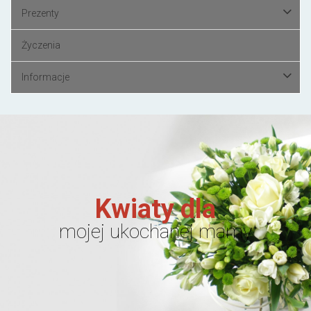
Prezenty
Życzenia
Informacje
Kwiaty dla
mojej ukochanej mamy