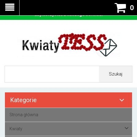
Nasza strona korzysta z cookies - czyli tzw ciastek w celu
0
prawidłowego działania. Zaakceptuj przyjmowanie cookies
aby korzystać z naszego serwisu.
Szukaj
Kategorie
Strona główna
Kwiaty