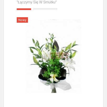
"Łączymy Się W Smutku"
Więcej
Nowy