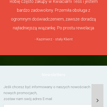
Robię często zakupy w Kwiaciarni Tess i jestem
bardzo zadowolony. Przemiła obsługa z
ogromnym doświadczeniem, zawsze doradzą
najładniejszą wiązankę. Po prostu rewelacja
- Kazimierz - stały Klient
Newsletters
Jeśli chcesz być informowany o naszych nowościach lub o
nowych promocjach,
zostaw nam swój adres E-mail