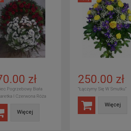
70.00 zł
250.00 zł
iec Pogrzebowy Biała
"Łączymy Się W Smutku"
aretka I Czerwona Róża
Więcej
Więcej