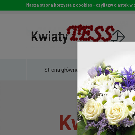
Nasza strona korzysta z cookies - czyli tzw ciastek 
Strona główna
Kwia
Kwiaty 