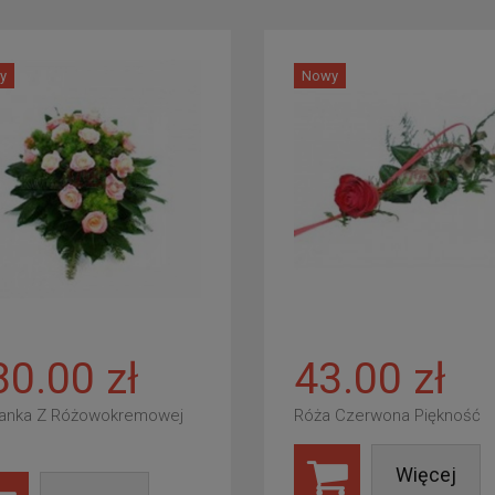
y
Nowy
80.00 zł
43.00 zł
anka Z Różowokremowej
Róża Czerwona Piękność
Więcej