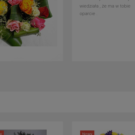
wiedziała , że ma w tobie
oparcie .
y
Nowy