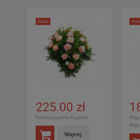
Nowy
Now
225.00 zł
1
Kompozycja Na Pogrzeb
Wiąz
Róży
Więcej