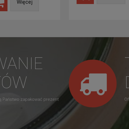
Więcej
WANIE
TÓW
gą Państwo zapakować prezent
Of