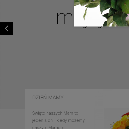
mojej u
DZIEŃ MAMY
Święto naszych Mam to
jeden z dni , kiedy możemy
naszym Mamom