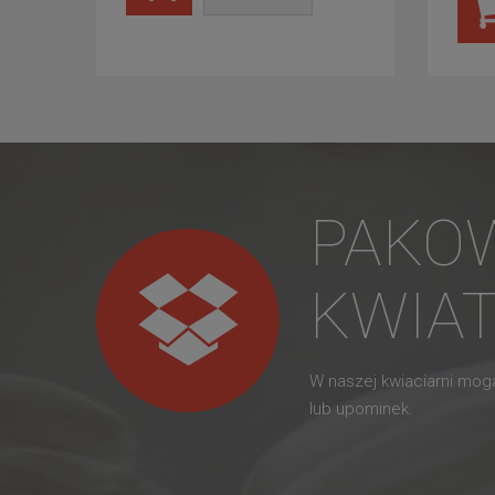
PAKO
KWIA
W naszej kwiaciarni mo
lub upominek.