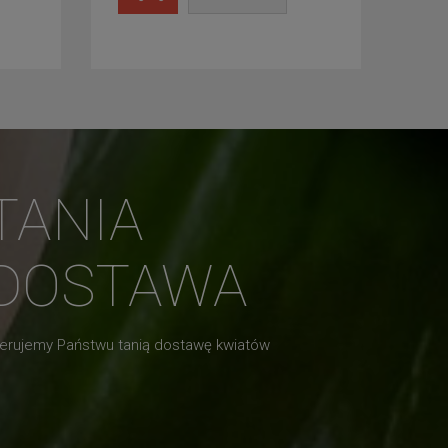
TANIA
DOSTAWA
erujemy Państwu tanią dostawę kwiatów