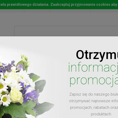
w celu prawidłowego działania. Zaakceptuj przyjmowanie cookies aby
Start
Moje konto
Lista życz
Otrzym
ty
Prezenty
Ży
informac
promocj
Zapisz się do naszego biul
dla
otrzymywać najnowsze inf
promocjach, rabatach ora
produktach.