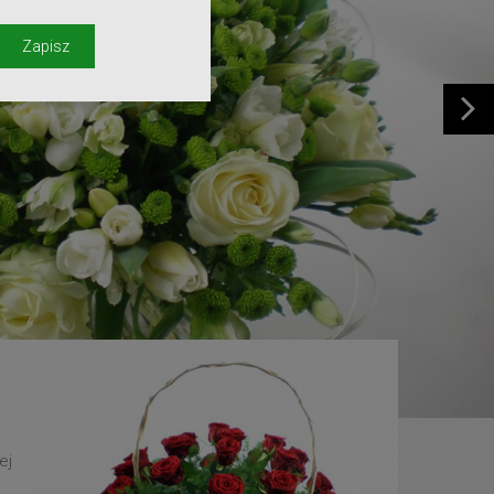
y
Zapisz
ej