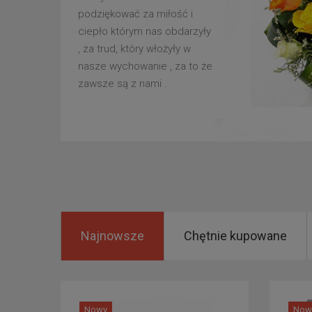
podziękować za miłość i
ciepło którym nas obdarzyły
, za trud, który włożyły w
nasze wychowanie , za to że
zawsze są z nami .
Najnowsze
Chętnie kupowane
Nowy
Now