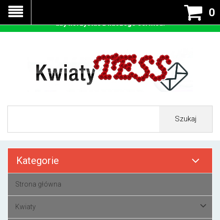
Nasza strona korzysta z cookies - czyli tzw ciastek w celu
0
prawidłowego działania. Zaakceptuj przyjmowanie cookies
aby korzystać z naszego serwisu.
Szukaj
Kategorie
Strona główna
Kwiaty