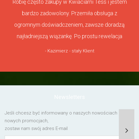
Robię często zakupy w Kwiaciarni Tess i jestem
bardzo zadowolony. Przemiła obsługa z
ogromnym doświadczeniem, zawsze doradzą
najładniejszą wiązankę. Po prostu rewelacja
- Kazimierz - stały Klient
Newsletters
Jeśli chcesz być informowany o naszych nowościach lub o
nowych promocjach,
zostaw nam swój adres E-mail