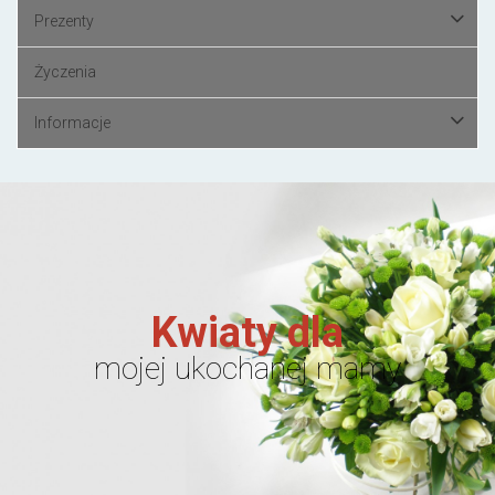
Prezenty
Życzenia
Informacje
Kwiaty dla
mojej ukochanej mamy