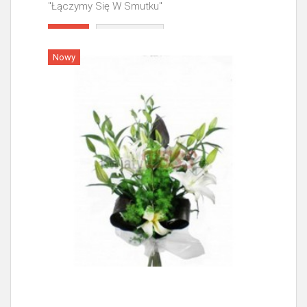
"Łączymy Się W Smutku"
Więcej
Nowy