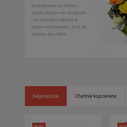
podziękować za miłość i
ciepło którym nas obdarzyły
, za trud, który włożyły w
nasze wychowanie , za to że
zawsze są z nami .
Najnowsze
Chętnie kupowane
Nowy
Now