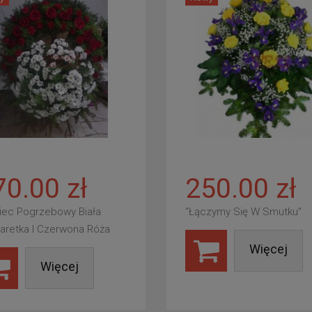
70.00 zł
250.00 zł
iec Pogrzebowy Biała
"Łączymy Się W Smutku"
aretka I Czerwona Róża
Więcej
Więcej