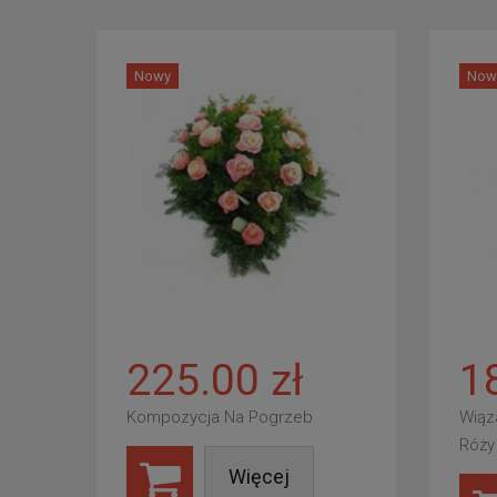
Nowy
Now
225.00 zł
1
Kompozycja Na Pogrzeb
Wiąz
Róży
Więcej