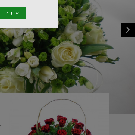
y
Zapisz
ej