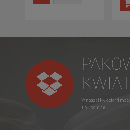
PAKO
KWIA
W naszej kwiaciarni mo
lub upominek.