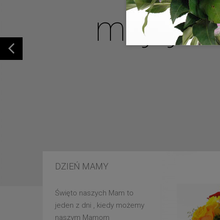
mojej u
DZIEŃ MAMY
Święto naszych Mam to
jeden z dni , kiedy możemy
naszym Mamom