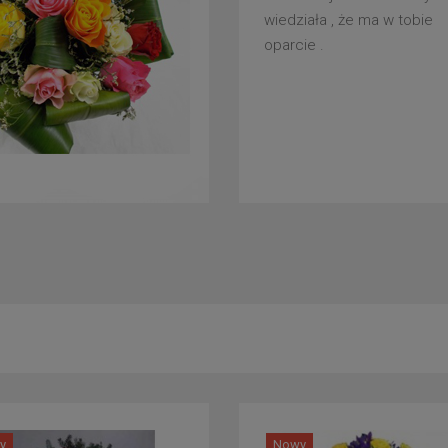
wiedziała , że ma w tobie
oparcie .
y
Nowy