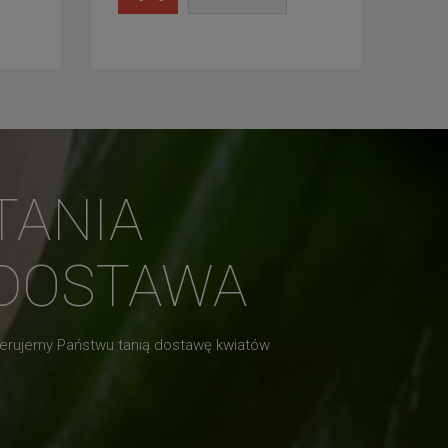
TANIA
DOSTAWA
erujemy Państwu tanią dostawę kwiatów