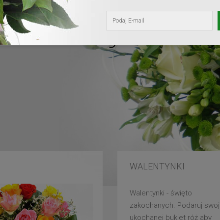
kochanej mam
WALENTYNKI
Walentynki - święto
zakochanych. Podaruj swoj
ukochanej bukiet róż aby