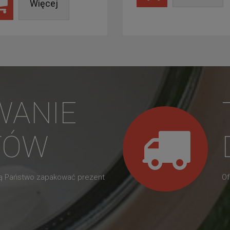
Więcej
WANIE
TÓW
gą Państwo zapakować prezent
Of