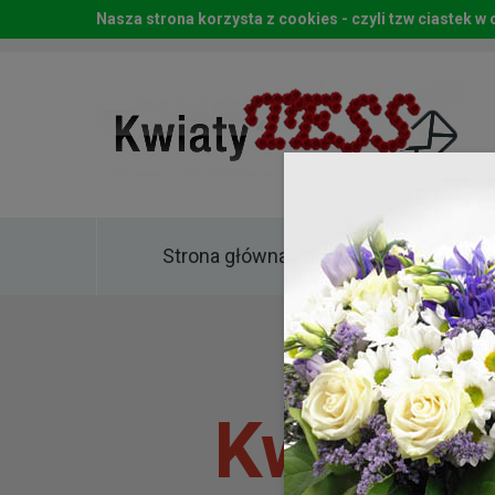
Nasza strona korzysta z cookies - czyli tzw ciastek 
Strona główna
Kwia
Kwiaty 