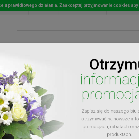
w celu prawidłowego działania. Zaakceptuj przyjmowanie cookies aby
Start
Moje konto
Lista życz
Otrzym
ty
Prezenty
Ży
informac
promocj
Zapisz się do naszego biul
dla
otrzymywać najnowsze inf
promocjach, rabatach ora
produktach.