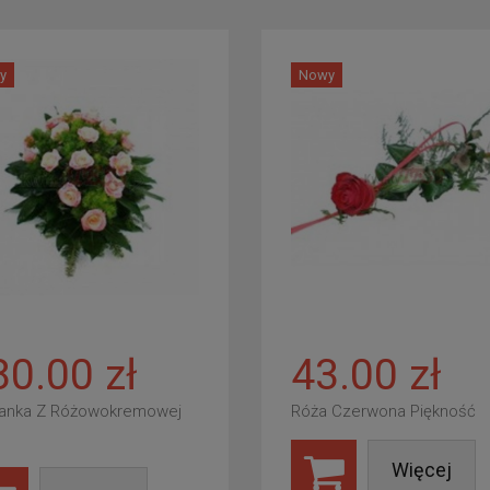
y
Nowy
80.00 zł
43.00 zł
anka Z Różowokremowej
Róża Czerwona Piękność
Więcej