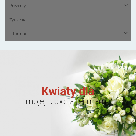
Prezenty
Życzenia
Informacje
Kwiaty dla
mojej ukochanej mamy