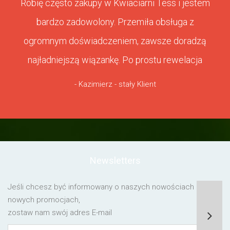
Robię często zakupy w Kwiaciarni Tess i jestem
bardzo zadowolony. Przemiła obsługa z
ogromnym doświadczeniem, zawsze doradzą
najładniejszą wiązankę. Po prostu rewelacja
- Kazimierz - stały Klient
Newsletters
Jeśli chcesz być informowany o naszych nowościach lub o
nowych promocjach,
zostaw nam swój adres E-mail