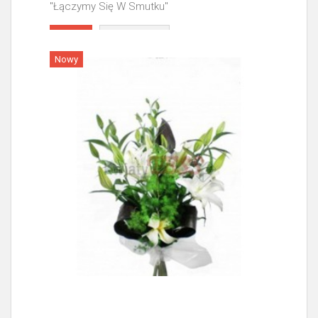
"Łączymy Się W Smutku"
Więcej
Nowy