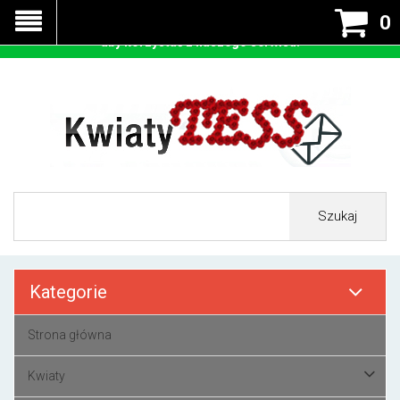
Nasza strona korzysta z cookies - czyli tzw ciastek w celu
0
prawidłowego działania. Zaakceptuj przyjmowanie cookies
aby korzystać z naszego serwisu.
Szukaj
Kategorie
Strona główna
Kwiaty