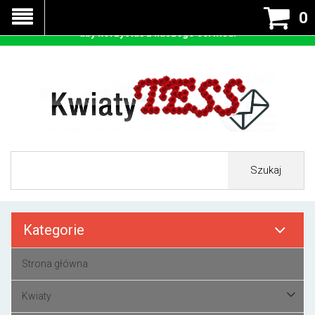
Nasza strona korzysta z cookies - czyli tzw ciastek w celu
0
prawidłowego działania. Zaakceptuj przyjmowanie cookies
aby korzystać z naszego serwisu.
Szukaj
Kategorie
Strona główna
Kwiaty