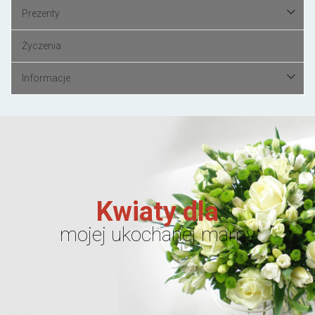
Prezenty
Życzenia
Informacje
Kwiaty dla
mojej ukochanej mamy