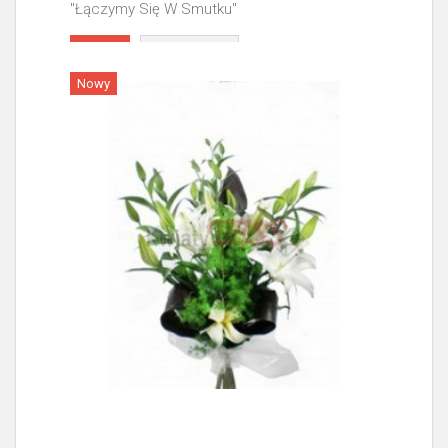
"Łączymy Się W Smutku"
Więcej
Nowy