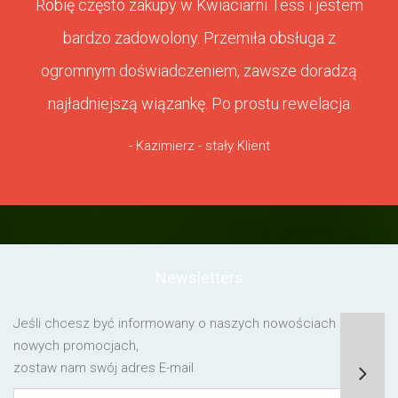
Robię często zakupy w Kwiaciarni Tess i jestem
bardzo zadowolony. Przemiła obsługa z
ogromnym doświadczeniem, zawsze doradzą
najładniejszą wiązankę. Po prostu rewelacja
- Kazimierz - stały Klient
Newsletters
Jeśli chcesz być informowany o naszych nowościach lub o
nowych promocjach,
zostaw nam swój adres E-mail