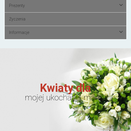
Prezenty
Życzenia
Informacje
Kwiaty dla
mojej ukochanej mamy