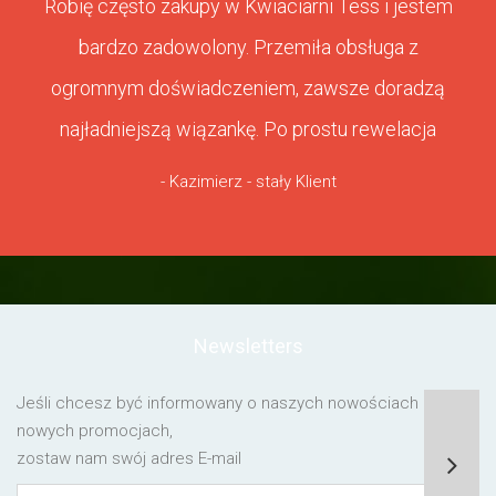
Robię często zakupy w Kwiaciarni Tess i jestem
bardzo zadowolony. Przemiła obsługa z
ogromnym doświadczeniem, zawsze doradzą
najładniejszą wiązankę. Po prostu rewelacja
- Kazimierz - stały Klient
Newsletters
Jeśli chcesz być informowany o naszych nowościach lub o
nowych promocjach,
zostaw nam swój adres E-mail