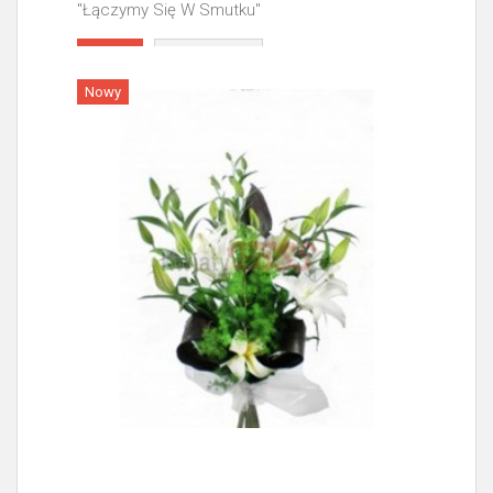
"Łączymy Się W Smutku"
Więcej
Nowy