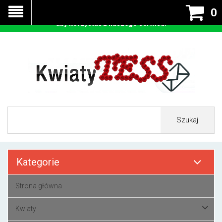
Nasza strona korzysta z cookies - czyli tzw ciastek w celu
0
prawidłowego działania. Zaakceptuj przyjmowanie cookies
aby korzystać z naszego serwisu.
Szukaj
Kategorie
Strona główna
Kwiaty