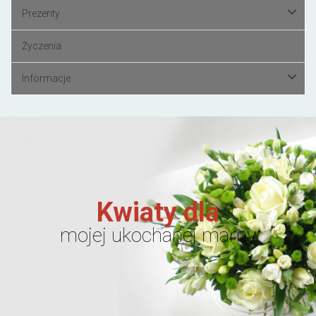
Prezenty
Życzenia
Informacje
Kwiaty dla
mojej ukochanej mamy