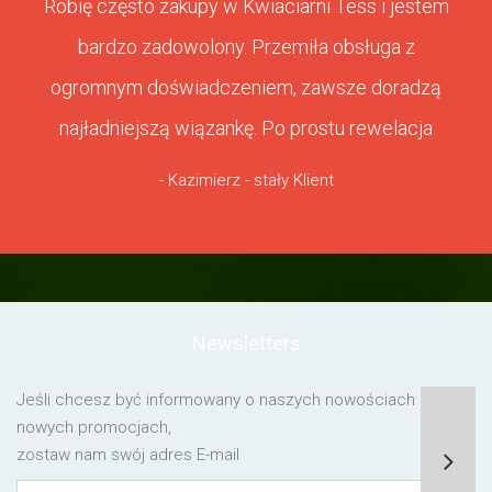
Robię często zakupy w Kwiaciarni Tess i jestem
bardzo zadowolony. Przemiła obsługa z
ogromnym doświadczeniem, zawsze doradzą
najładniejszą wiązankę. Po prostu rewelacja
- Kazimierz - stały Klient
Newsletters
Jeśli chcesz być informowany o naszych nowościach lub o
nowych promocjach,
zostaw nam swój adres E-mail