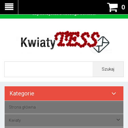
Nasza strona korzysta z cookies - czyli tzw ciastek w celu
0
prawidłowego działania. Zaakceptuj przyjmowanie cookies
aby korzystać z naszego serwisu.
Szukaj
Kategorie
Strona główna
Kwiaty