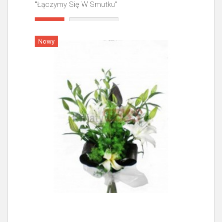
"Łączymy Się W Smutku"
Więcej
Nowy