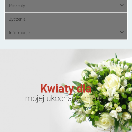
Prezenty
Życzenia
Informacje
Kwiaty dla
mojej ukochanej mamy