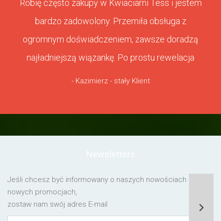
Robię często zakupy w Kwiaciarni Tess i jestem
bardzo zadowolony. Przemiła obsługa z
ogromnym doświadczeniem, zawsze doradzą
najładniejszą wiązankę. Po prostu rewelacja
- Kazimierz - stały Klient
Newsletters
Jeśli chcesz być informowany o naszych nowościach lub o
nowych promocjach,
zostaw nam swój adres E-mail