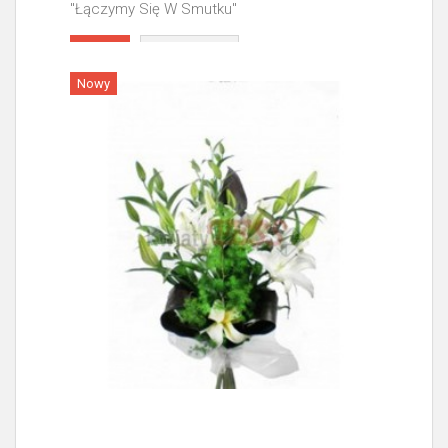
"Łączymy Się W Smutku"
Więcej
Nowy