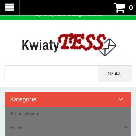
Nasza strona korzysta z cookies - czyli tzw ciastek w celu
0
prawidłowego działania. Zaakceptuj przyjmowanie cookies
aby korzystać z naszego serwisu.
Szukaj
Kategorie
Strona główna
Kwiaty