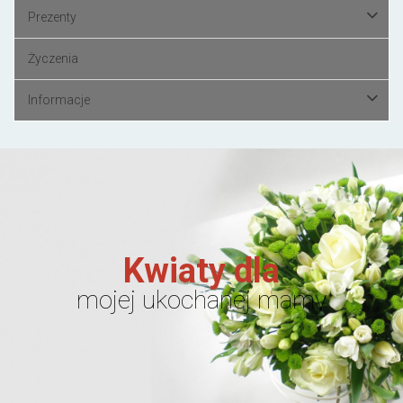
Prezenty
Życzenia
Informacje
Kwiaty dla
mojej ukochanej mamy