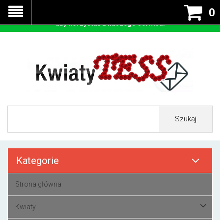
Nasza strona korzysta z cookies - czyli tzw ciastek w celu
0
prawidłowego działania. Zaakceptuj przyjmowanie cookies
aby korzystać z naszego serwisu.
Szukaj
Kategorie
Strona główna
Kwiaty