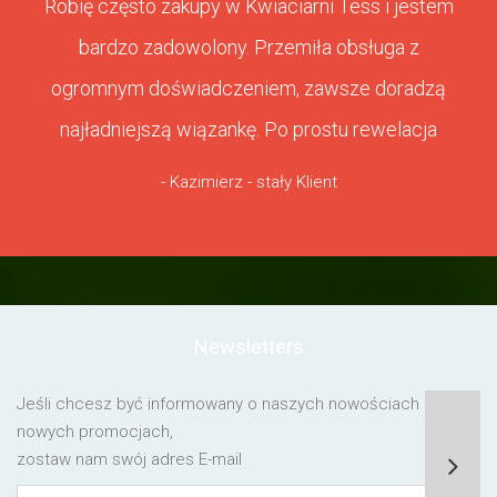
Robię często zakupy w Kwiaciarni Tess i jestem
bardzo zadowolony. Przemiła obsługa z
ogromnym doświadczeniem, zawsze doradzą
najładniejszą wiązankę. Po prostu rewelacja
- Kazimierz - stały Klient
Newsletters
Jeśli chcesz być informowany o naszych nowościach lub o
nowych promocjach,
zostaw nam swój adres E-mail