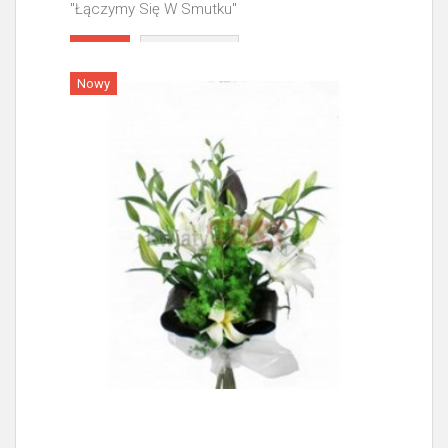
"Łączymy Się W Smutku"
Więcej
Nowy