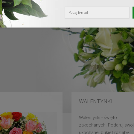
kochanej mam
WALENTYNKI
Walentynki - święto
zakochanych. Podaruj swoj
ukochanej bukiet róż aby