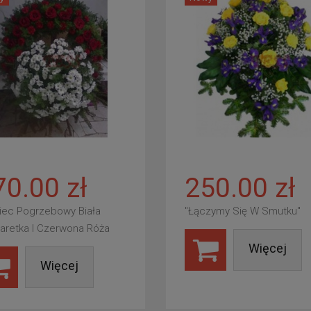
70.00 zł
250.00 zł
iec Pogrzebowy Biała
"Łączymy Się W Smutku"
aretka I Czerwona Róża
Więcej
Więcej