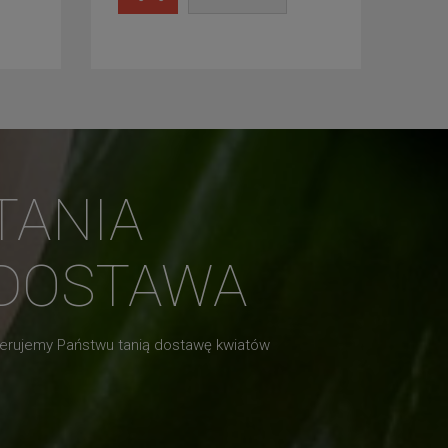
TANIA
DOSTAWA
erujemy Państwu tanią dostawę kwiatów