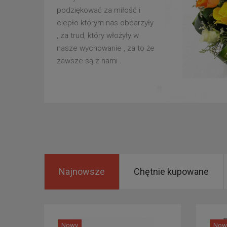
podziękować za miłość i
ciepło którym nas obdarzyły
, za trud, który włożyły w
nasze wychowanie , za to że
zawsze są z nami .
Najnowsze
Chętnie kupowane
Nowy
Now