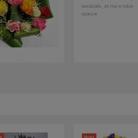
wiedziała , że ma w tobie
oparcie .
y
Nowy