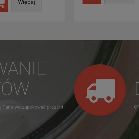
Więcej
WANIE
TÓW
gą Państwo zapakować prezent
Of