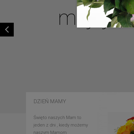
mojej u
DZIEŃ MAMY
Święto naszych Mam to
jeden z dni , kiedy możemy
naszym Mamom