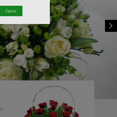
y
Zapisz
ej