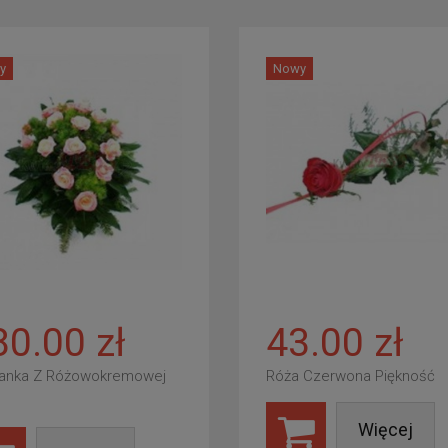
y
Nowy
80.00 zł
43.00 zł
anka Z Różowokremowej
Róża Czerwona Piękność
Więcej