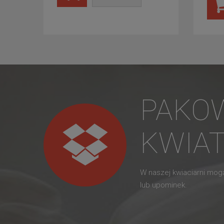
PAKO
KWIA
W naszej kwiaciarni mo
lub upominek.