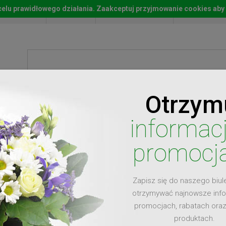
w celu prawidłowego działania. Zaakceptuj przyjmowanie cookies aby
Start
Moje konto
Lista życz
Otrzym
ty
Prezenty
Ży
informac
promocj
Zapisz się do naszego biul
dla
otrzymywać najnowsze inf
promocjach, rabatach ora
produktach.