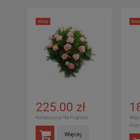
Nowy
Now
225.00 zł
1
Kompozycja Na Pogrzeb
Wiąz
Róży
Więcej