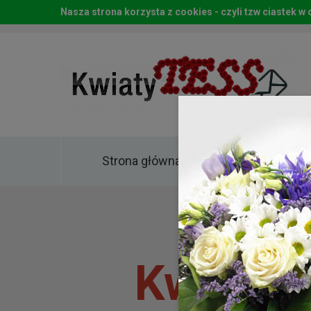
Nasza strona korzysta z cookies - czyli tzw ciastek 
Strona główna
Kwia
Kwiaty 