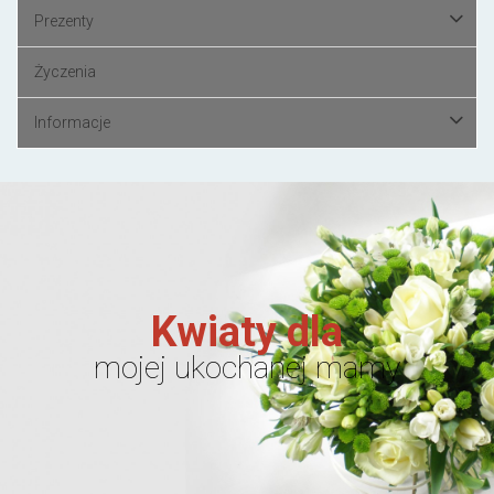
Prezenty
Życzenia
Informacje
Kwiaty dla
mojej ukochanej mamy