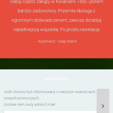
Robię często zakupy w Kwiaciarni Tess i jestem
bardzo zadowolony. Przemiła obsługa z
ogromnym doświadczeniem, zawsze doradzą
najładniejszą wiązankę. Po prostu rewelacja
- Kazimierz - stały Klient
Newsletters
Jeśli chcesz być informowany o naszych nowościach lub o
nowych promocjach,
zostaw nam swój adres E-mail