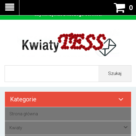
Nasza strona korzysta z cookies - czyli tzw ciastek w celu
0
prawidłowego działania. Zaakceptuj przyjmowanie cookies
aby korzystać z naszego serwisu.
Szukaj
Kategorie
Strona główna
Kwiaty