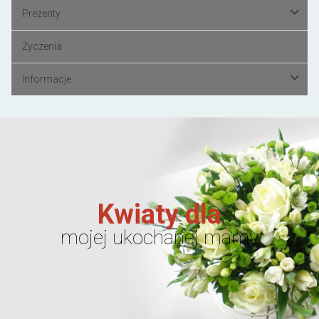
Prezenty
Życzenia
Informacje
Kwiaty dla
mojej ukochanej mamy