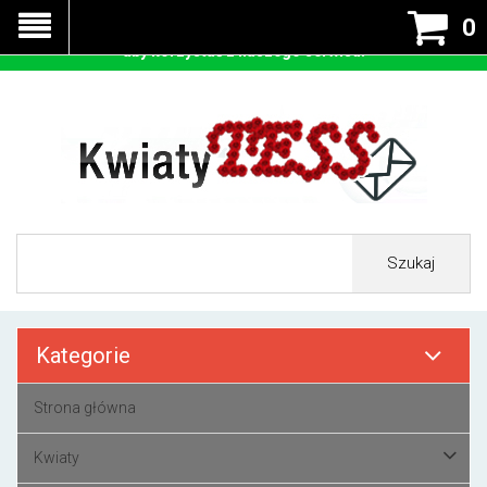
Nasza strona korzysta z cookies - czyli tzw ciastek w celu
0
prawidłowego działania. Zaakceptuj przyjmowanie cookies
aby korzystać z naszego serwisu.
Szukaj
Kategorie
Strona główna
Kwiaty