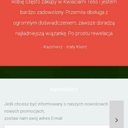
Robię często zakupy w Kwiaciarni Tess i jestem
bardzo zadowolony. Przemiła obsługa z
ogromnym doświadczeniem, zawsze doradzą
najładniejszą wiązankę. Po prostu rewelacja
- Kazimierz - stały Klient
Newsletters
Jeśli chcesz być informowany o naszych nowościach lub o
nowych promocjach,
zostaw nam swój adres E-mail