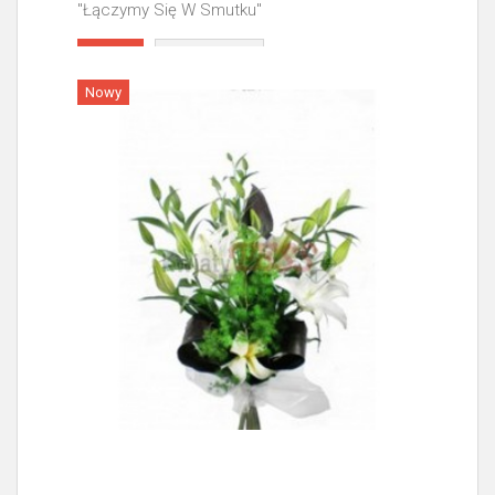
"Łączymy Się W Smutku"
Więcej
Nowy