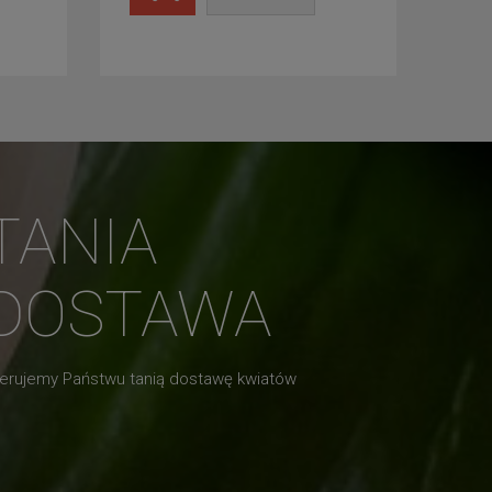
TANIA
DOSTAWA
erujemy Państwu tanią dostawę kwiatów