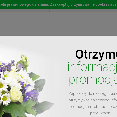
w celu prawidłowego działania. Zaakceptuj przyjmowanie cookies aby
Start
Moje konto
Lista życz
Otrzym
ty
Prezenty
Ży
informac
promocj
Zapisz się do naszego biul
dla
otrzymywać najnowsze inf
promocjach, rabatach ora
produktach.