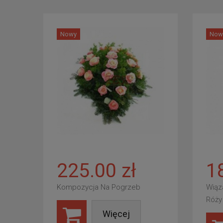
Nowy
Now
225.00 zł
1
Kompozycja Na Pogrzeb
Wiąz
Róży
Więcej