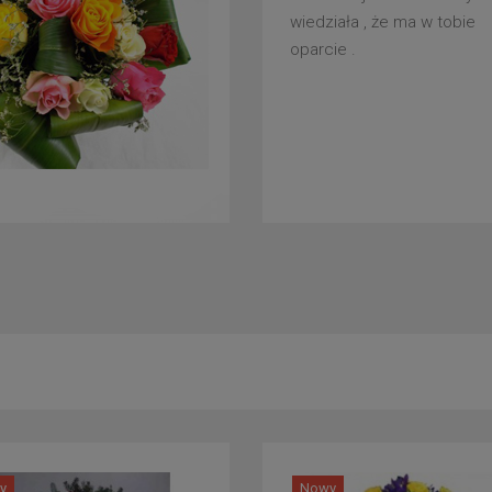
wiedziała , że ma w tobie
oparcie .
y
Nowy