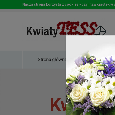
Nasza strona korzysta z cookies - czyli tzw ciastek 
Strona główna
Kwia
Kwiaty 