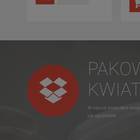
PAKO
KWIA
W naszej kwiaciarni mo
lub upominek.