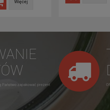
Więcej
WANIE
TÓW
gą Państwo zapakować prezent
Of