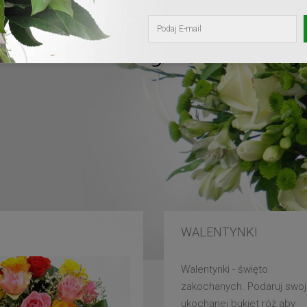
kochanej mam
WALENTYNKI
Walentynki - święto
zakochanych. Podaruj swoj
ukochanej bukiet róż aby