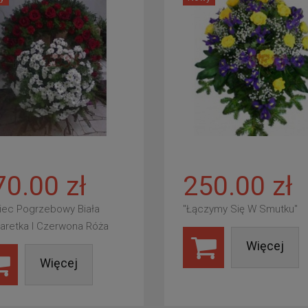
70.00 zł
250.00 zł
iec Pogrzebowy Biała
"Łączymy Się W Smutku"
aretka I Czerwona Róża
Więcej
Więcej