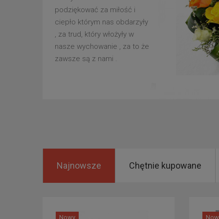
podziękować za miłość i
ciepło którym nas obdarzyły
, za trud, który włożyły w
nasze wychowanie , za to że
zawsze są z nami .
Najnowsze
Chętnie kupowane
Nowy
Now