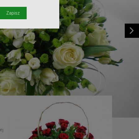
y
Zapisz
ej