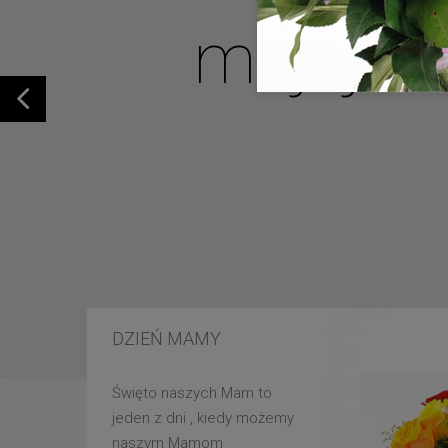
mojej u
DZIEŃ MAMY
Święto naszych Mam to
jeden z dni , kiedy możemy
naszym Mamom