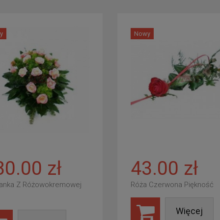
y
Nowy
80.00 zł
43.00 zł
anka Z Różowokremowej
Róża Czerwona Piękność
Więcej