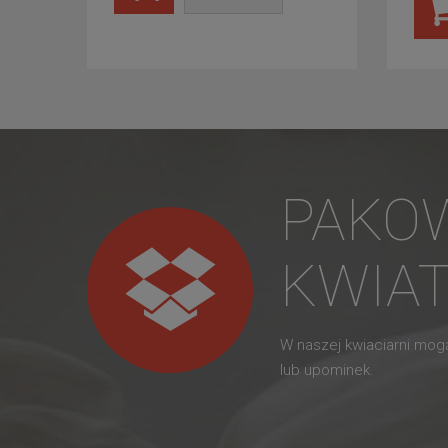
PAKO
KWIA
W naszej kwiaciarni mo
lub upominek.