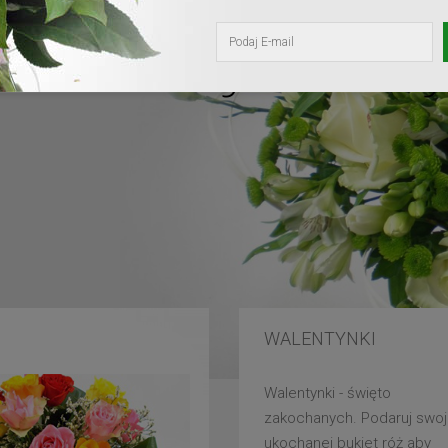
kochanej mam
WALENTYNKI
Walentynki - święto
zakochanych. Podaruj swoj
ukochanej bukiet róż aby