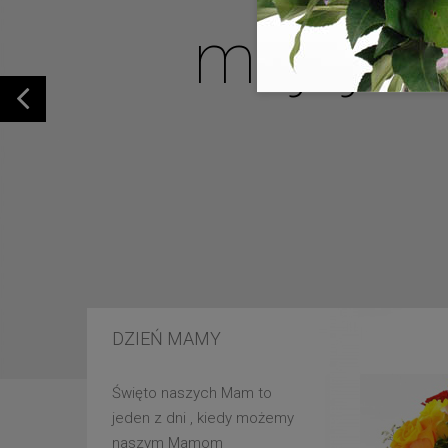
mojej u
DZIEŃ MAMY
Święto naszych Mam to
jeden z dni , kiedy możemy
naszym Mamom