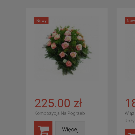
Nowy
Now
225.00 zł
1
Kompozycja Na Pogrzeb
Wiąz
Róży
Więcej