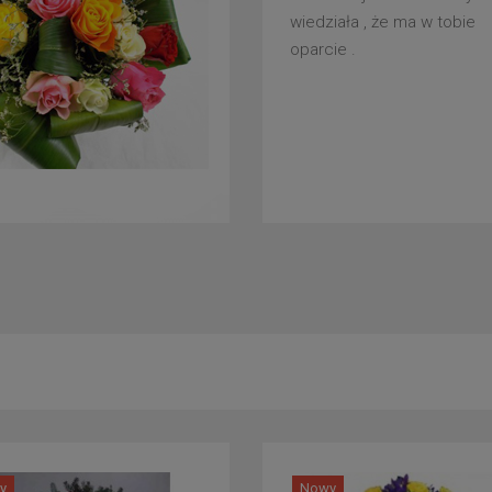
wiedziała , że ma w tobie
oparcie .
y
Nowy