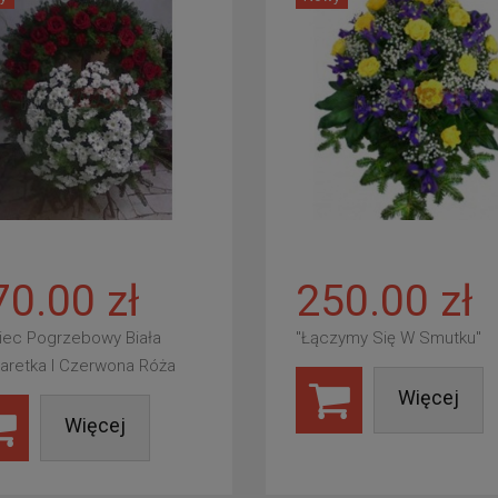
70.00 zł
250.00 zł
iec Pogrzebowy Biała
"Łączymy Się W Smutku"
aretka I Czerwona Róża
Więcej
Więcej