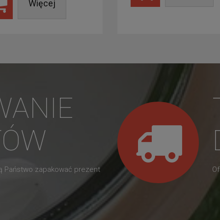
Więcej
WANIE
TÓW
gą Państwo zapakować prezent
Of