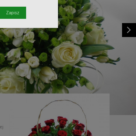
y
Zapisz
ej