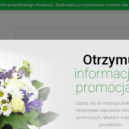
w celu prawidłowego działania. Zaakceptuj przyjmowanie cookies aby
Start
Moje konto
Lista życz
Otrzym
ty
Prezenty
Ży
informac
promocj
Zapisz się do naszego biul
dla
otrzymywać najnowsze inf
promocjach, rabatach ora
produktach.