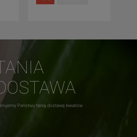
TANIA
DOSTAWA
erujemy Państwu tanią dostawę kwiatów