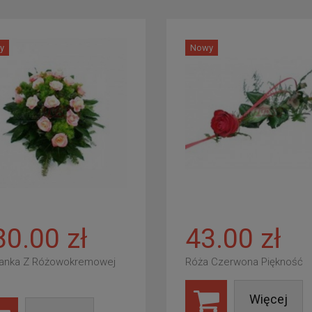
y
Nowy
80.00 zł
43.00 zł
anka Z Różowokremowej
Róża Czerwona Piękność
Więcej