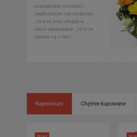
podziękować za miłość i
ciepło którym nas obdarzyły
, za trud, który włożyły w
nasze wychowanie , za to że
zawsze są z nami .
Najnowsze
Chętnie kupowane
Nowy
Now