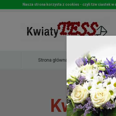
Nasza strona korzysta z cookies - czyli tzw ciastek 
Strona główna
Kwia
Kwiaty 