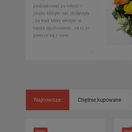
podziękować za miłość i
ciepło którym nas obdarzyły
, za trud, który włożyły w
nasze wychowanie , za to że
zawsze są z nami .
Najnowsze
Chętnie kupowane
Nowy
Now