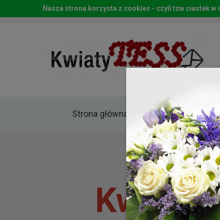
Nasza strona korzysta z cookies - czyli tzw ciastek 
Strona główna
Kwia
Kwiaty 