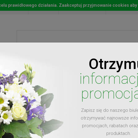
w celu prawidłowego działania. Zaakceptuj przyjmowanie cookies aby
Start
Moje konto
Lista życz
Otrzym
ty
Prezenty
Ży
informac
promocj
Zapisz się do naszego biul
dla
otrzymywać najnowsze inf
promocjach, rabatach ora
produktach.