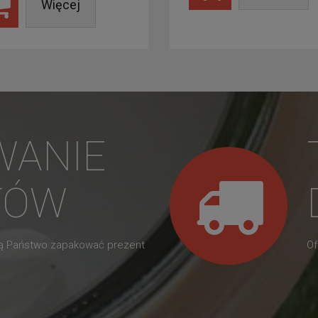
Więcej
WANIE
TÓW
gą Państwo zapakować prezent
Of