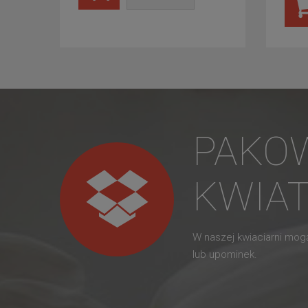
PAKO
KWIA
W naszej kwiaciarni mo
lub upominek.