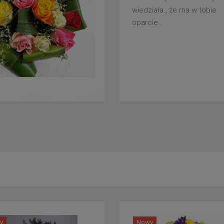
wiedziała , że ma w tobie
oparcie .
y
Nowy