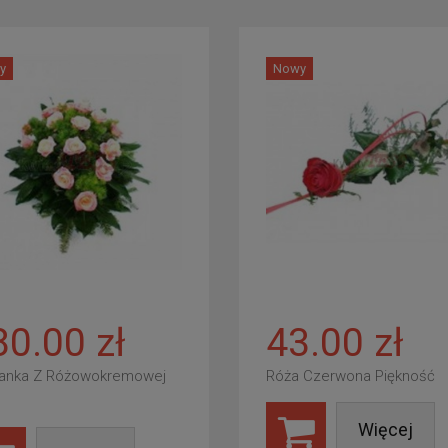
y
Nowy
80.00 zł
43.00 zł
anka Z Różowokremowej
Róża Czerwona Piękność
Więcej