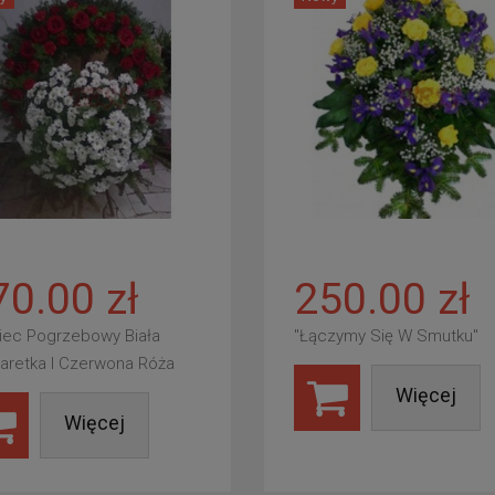
70.00 zł
250.00 zł
iec Pogrzebowy Biała
"Łączymy Się W Smutku"
aretka I Czerwona Róża
Więcej
Więcej