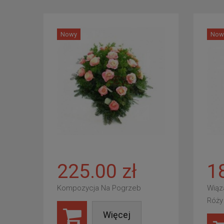
Nowy
Now
225.00 zł
1
Kompozycja Na Pogrzeb
Wiąz
Róży
Więcej