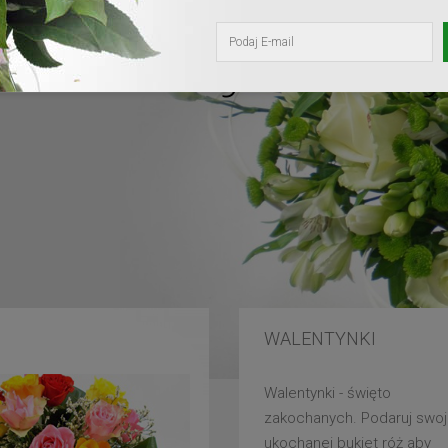
kochanej mam
WALENTYNKI
Walentynki - święto
zakochanych. Podaruj swoj
ukochanej bukiet róż aby