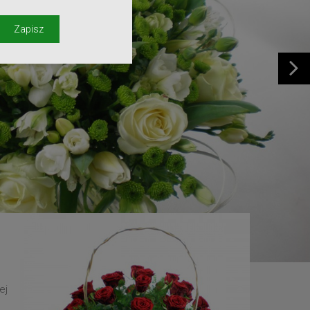
y
Zapisz
ej