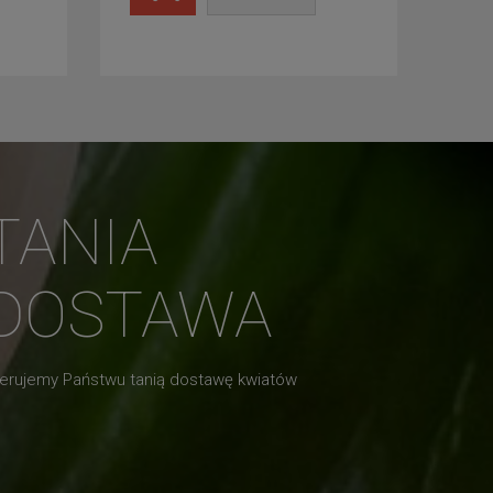
TANIA
DOSTAWA
erujemy Państwu tanią dostawę kwiatów