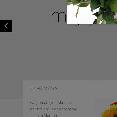
mojej u
DZIEŃ MAMY
Święto naszych Mam to
jeden z dni , kiedy możemy
naszym Mamom