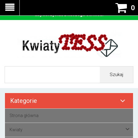
Nasza strona korzysta z cookies - czyli tzw ciastek w celu
0
prawidłowego działania. Zaakceptuj przyjmowanie cookies
aby korzystać z naszego serwisu.
Szukaj
Kategorie
Strona główna
Kwiaty