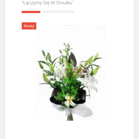
"Łączymy Się W Smutku"
Więcej
Nowy