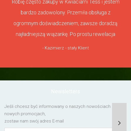
Robię często zakupy w Kwiaciarni Tess i jestem
bardzo zadowolony. Przemiła obsługa z
ogromnym doświadczeniem, zawsze doradzą
najładniejszą wiązankę. Po prostu rewelacja
- Kazimierz - stały Klient
Newsletters
Jeśli chcesz być informowany o naszych nowościach lub o
nowych promocjach,
zostaw nam swój adres E-mail