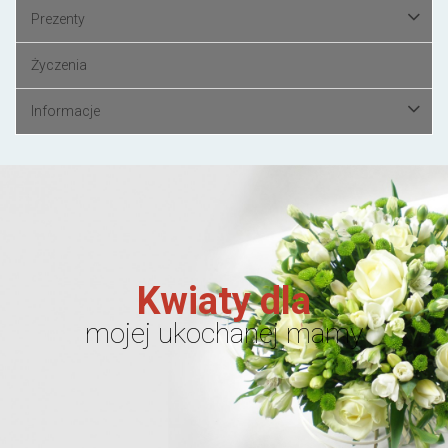
Prezenty
Życzenia
Informacje
Kwiaty dla
mojej ukochanej mamy