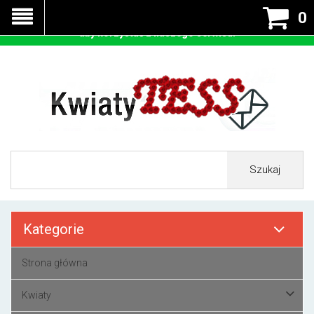
Nasza strona korzysta z cookies - czyli tzw ciastek w celu
0
prawidłowego działania. Zaakceptuj przyjmowanie cookies
aby korzystać z naszego serwisu.
Szukaj
Kategorie
Strona główna
Kwiaty