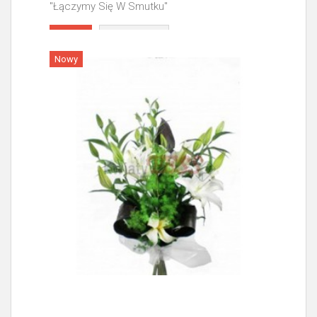
"Łączymy Się W Smutku"
Więcej
Nowy