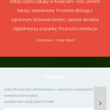
Robię często zakupy w Kwiaciarni Tess i jestem
bardzo zadowolony. Przemiła obsługa z
ogromnym doświadczeniem, zawsze doradzą
najładniejszą wiązankę. Po prostu rewelacja
- Kazimierz - stały Klient
Newsletters
Jeśli chcesz być informowany o naszych nowościach lub o
nowych promocjach,
zostaw nam swój adres E-mail