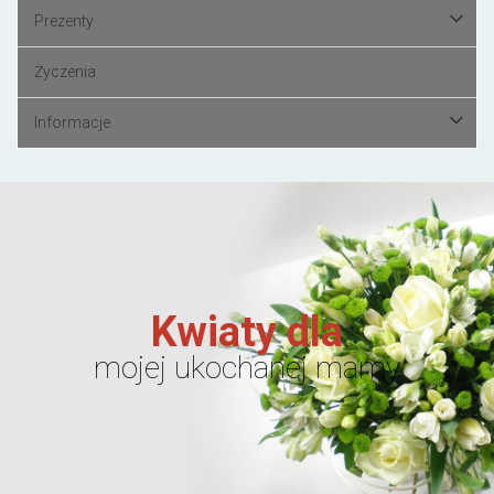
Prezenty
Życzenia
Informacje
Kwiaty dla
mojej ukochanej mamy