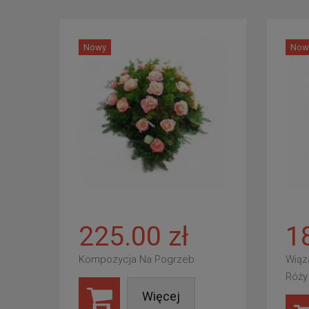
Nowy
Now
225.00 zł
1
Kompozycja Na Pogrzeb
Wiąz
Róży
Więcej