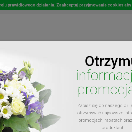
w celu prawidłowego działania. Zaakceptuj przyjmowanie cookies aby
Start
Moje konto
Lista życz
Otrzym
ty
Prezenty
Ży
informac
promocj
Zapisz się do naszego biul
dla
otrzymywać najnowsze inf
promocjach, rabatach ora
produktach.