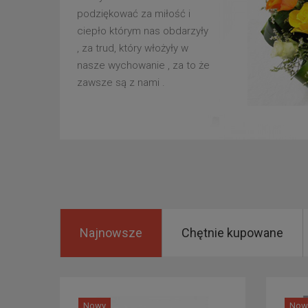
podziękować za miłość i
ciepło którym nas obdarzyły
, za trud, który włożyły w
nasze wychowanie , za to że
zawsze są z nami .
Najnowsze
Chętnie kupowane
Nowy
Now