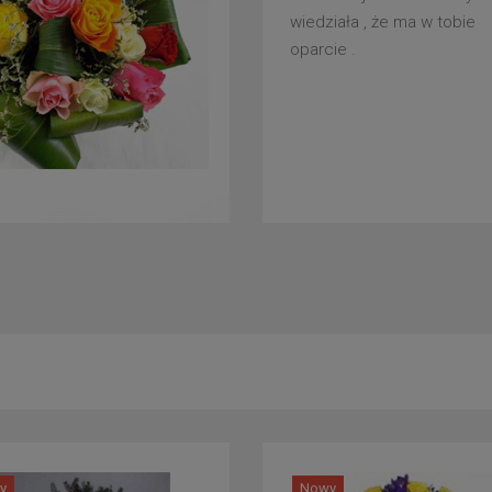
wiedziała , że ma w tobie
oparcie .
y
Nowy