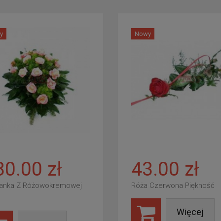
y
Nowy
80.00 zł
43.00 zł
anka Z Różowokremowej
Róża Czerwona Piękność
Więcej