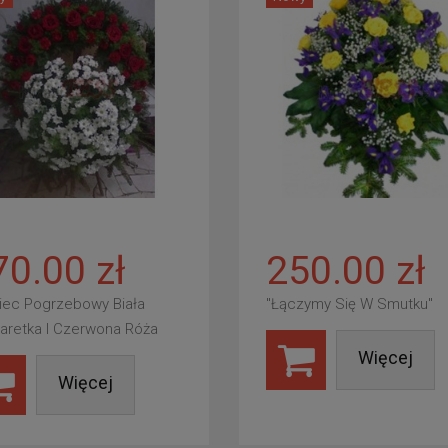
70.00 zł
250.00 zł
iec Pogrzebowy Biała
"Łączymy Się W Smutku"
aretka I Czerwona Róża
Więcej
Więcej