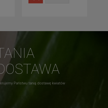
TANIA
DOSTAWA
erujemy Państwu tanią dostawę kwiatów