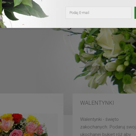
kochanej mam
WALENTYNKI
Walentynki - święto
zakochanych. Podaruj swoj
ukochanej bukiet róż aby