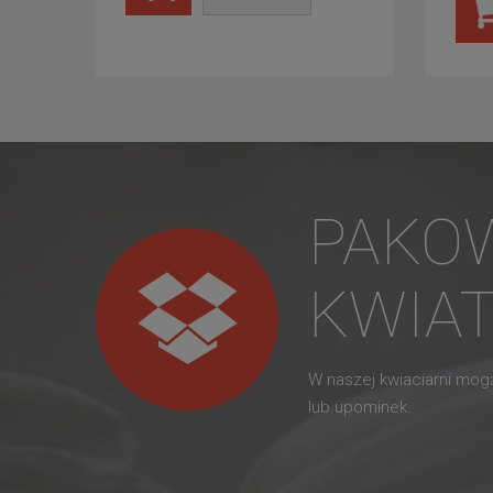
PAKO
KWIA
W naszej kwiaciarni mo
lub upominek.