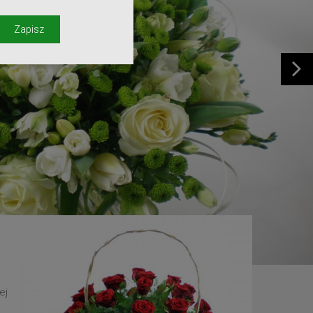
y
Zapisz
ej