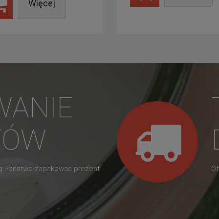
Więcej
WANIE
TÓW
gą Państwo zapakować prezent
Of