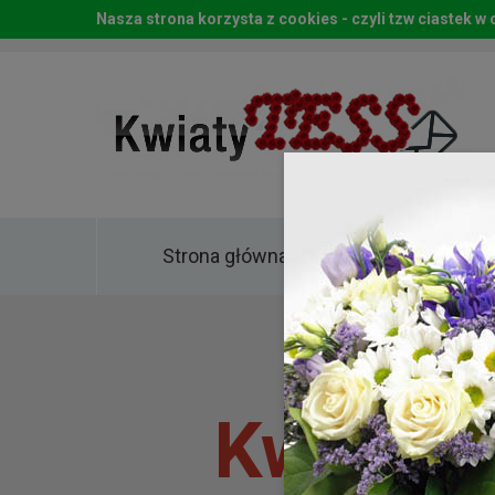
Nasza strona korzysta z cookies - czyli tzw ciastek 
Strona główna
Kwia
Kwiaty 