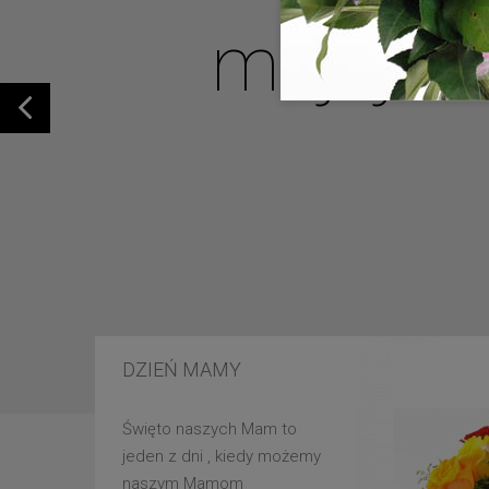
mojej u
DZIEŃ MAMY
Święto naszych Mam to
jeden z dni , kiedy możemy
naszym Mamom