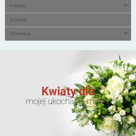
Prezenty
Życzenia
Informacje
Kwiaty dla
mojej ukochanej mamy