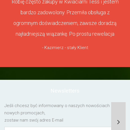
Robię często zakupy w Kwiaciarni Tess i jestem
bardzo zadowolony. Przemiła obsługa z
ogromnym doświadczeniem, zawsze doradzą
najładniejszą wiązankę. Po prostu rewelacja
- Kazimierz - stały Klient
Newsletters
Jeśli chcesz być informowany o naszych nowościach lub o
nowych promocjach,
zostaw nam swój adres E-mail