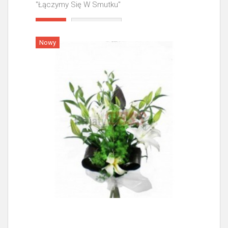
"Łączymy Się W Smutku"
Więcej
Nowy