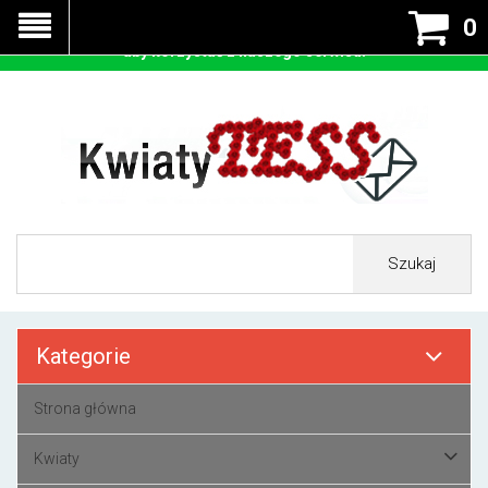
Nasza strona korzysta z cookies - czyli tzw ciastek w celu
0
prawidłowego działania. Zaakceptuj przyjmowanie cookies
aby korzystać z naszego serwisu.
Szukaj
Kategorie
Strona główna
Kwiaty