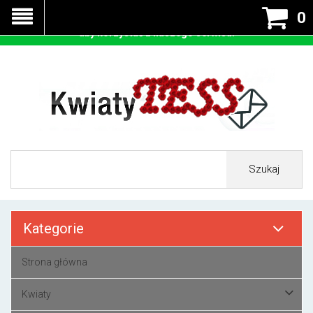
Nasza strona korzysta z cookies - czyli tzw ciastek w celu
0
prawidłowego działania. Zaakceptuj przyjmowanie cookies
aby korzystać z naszego serwisu.
Szukaj
Kategorie
Strona główna
Kwiaty