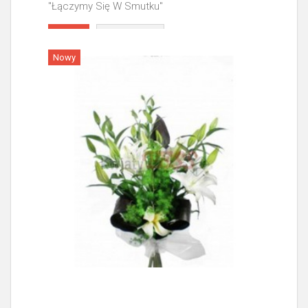
"Łączymy Się W Smutku"
Więcej
Nowy