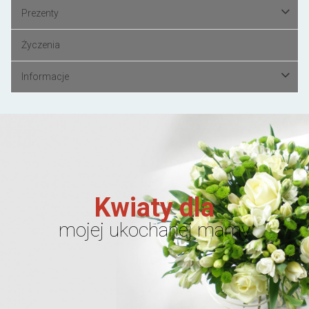
Prezenty
Życzenia
Informacje
Kwiaty dla
mojej ukochanej mamy