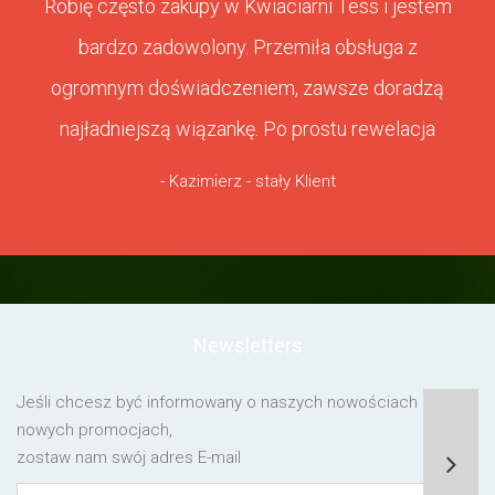
Robię często zakupy w Kwiaciarni Tess i jestem
bardzo zadowolony. Przemiła obsługa z
ogromnym doświadczeniem, zawsze doradzą
najładniejszą wiązankę. Po prostu rewelacja
- Kazimierz - stały Klient
Newsletters
Jeśli chcesz być informowany o naszych nowościach lub o
nowych promocjach,
zostaw nam swój adres E-mail