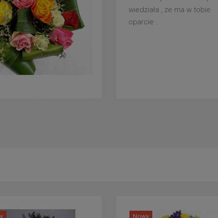
wiedziała , że ma w tobie
oparcie .
y
Nowy