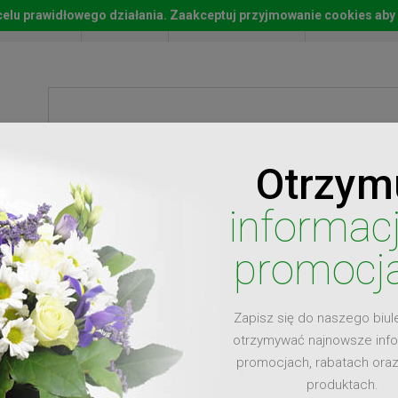
w celu prawidłowego działania. Zaakceptuj przyjmowanie cookies aby
Start
Moje konto
Lista życz
Otrzym
ty
Prezenty
Ży
informac
promocj
Zapisz się do naszego biul
dla
otrzymywać najnowsze inf
promocjach, rabatach ora
produktach.