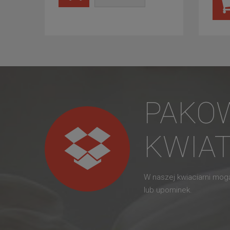
PAKO
KWIA
W naszej kwiaciarni mo
lub upominek.