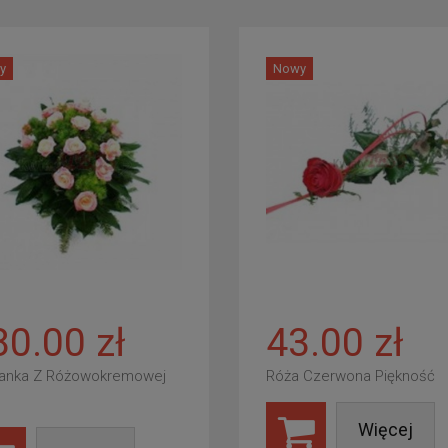
y
Nowy
80.00 zł
43.00 zł
anka Z Różowokremowej
Róża Czerwona Piękność
Więcej