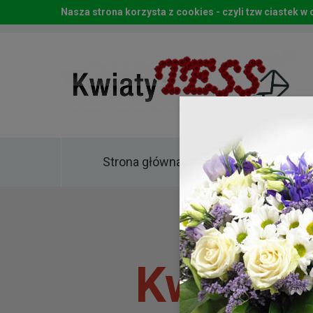
Nasza strona korzysta z cookies - czyli tzw ciastek 
Strona główna
Kwia
Kwiaty 