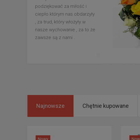
podziękować za miłość i
ciepło którym nas obdarzyły
, za trud, który włożyły w
nasze wychowanie , za to że
zawsze są z nami .
Najnowsze
Chętnie kupowane
Nowy
Now