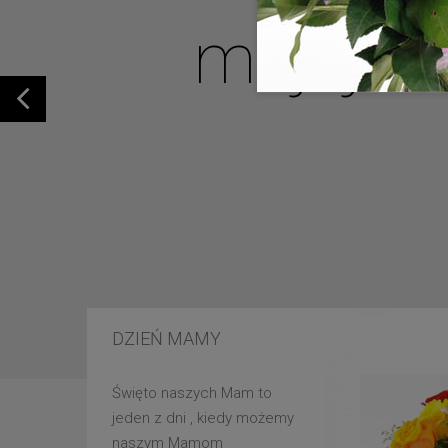
mojej u
DZIEŃ MAMY
Święto naszych Mam to
jeden z dni , kiedy możemy
naszym Mamom