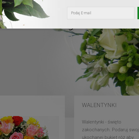
kochanej mam
WALENTYNKI
Walentynki - święto
zakochanych. Podaruj swoj
ukochanej bukiet róż aby