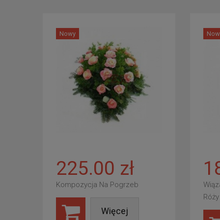
Nowy
Now
225.00 zł
1
Kompozycja Na Pogrzeb
Wiąz
Róży
Więcej