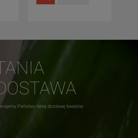
TANIA
DOSTAWA
erujemy Państwu tanią dostawę kwiatów