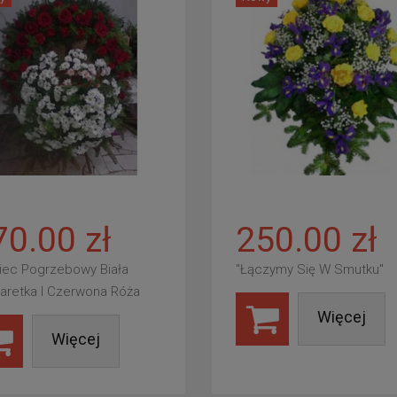
70.00 zł
250.00 zł
iec Pogrzebowy Biała
"Łączymy Się W Smutku"
aretka I Czerwona Róża
Więcej
Więcej