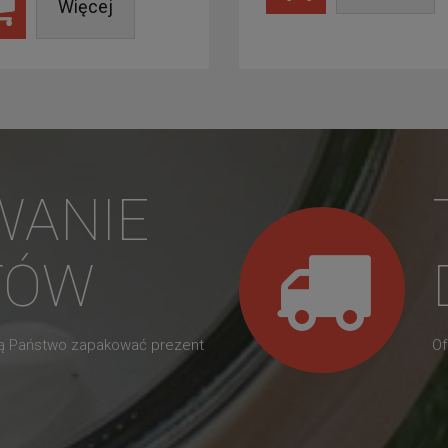
Więcej
WANIE
TÓW
gą Państwo zapakować prezent
Of