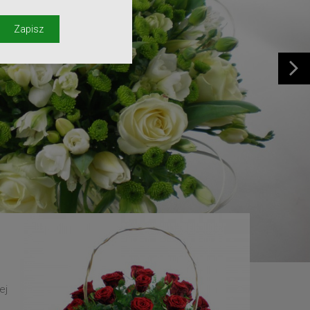
y
Zapisz
ej