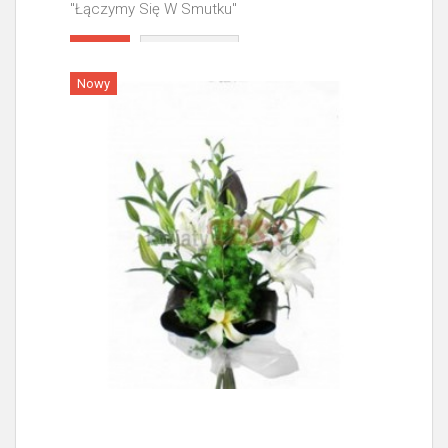
"Łączymy Się W Smutku"
Więcej
Nowy