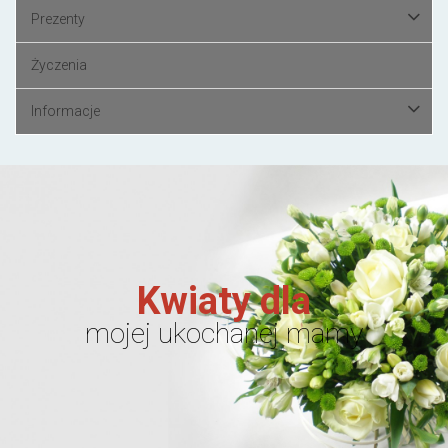
Prezenty
Życzenia
Informacje
Kwiaty dla
mojej ukochanej mamy