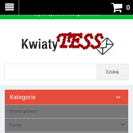
Nasza strona korzysta z cookies - czyli tzw ciastek w celu
0
prawidłowego działania. Zaakceptuj przyjmowanie cookies
aby korzystać z naszego serwisu.
Szukaj
Kategorie
Strona główna
Kwiaty