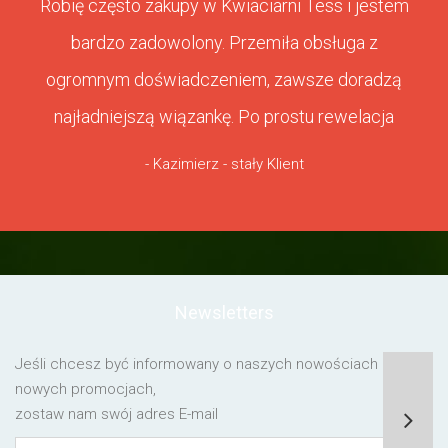
Robię często zakupy w Kwiaciarni Tess i jestem
bardzo zadowolony. Przemiła obsługa z
ogromnym doświadczeniem, zawsze doradzą
najładniejszą wiązankę. Po prostu rewelacja
- Kazimierz - stały Klient
Newsletters
Jeśli chcesz być informowany o naszych nowościach lub o
nowych promocjach,
zostaw nam swój adres E-mail