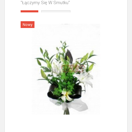
"Łączymy Się W Smutku"
Więcej
Nowy