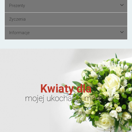
Prezenty
Życzenia
Informacje
Kwiaty dla
mojej ukochanej mamy