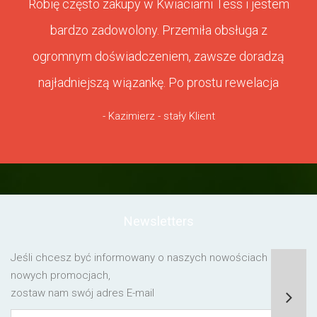
Robię często zakupy w Kwiaciarni Tess i jestem
bardzo zadowolony. Przemiła obsługa z
ogromnym doświadczeniem, zawsze doradzą
najładniejszą wiązankę. Po prostu rewelacja
- Kazimierz - stały Klient
Newsletters
Jeśli chcesz być informowany o naszych nowościach lub o
nowych promocjach,
zostaw nam swój adres E-mail