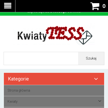
Nasza strona korzysta z cookies - czyli tzw ciastek w celu
0
prawidłowego działania. Zaakceptuj przyjmowanie cookies
aby korzystać z naszego serwisu.
Szukaj
Kategorie
Strona główna
Kwiaty