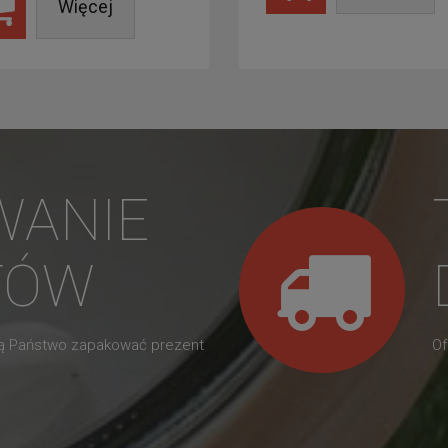
Więcej
WANIE
TÓW
gą Państwo zapakować prezent
Of