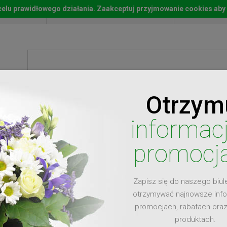
w celu prawidłowego działania. Zaakceptuj przyjmowanie cookies aby
Start
Moje konto
Lista życz
Otrzym
ty
Prezenty
Ży
informac
promocj
Zapisz się do naszego biul
dla
otrzymywać najnowsze inf
promocjach, rabatach ora
produktach.