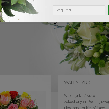
kochanej mam
WALENTYNKI
Walentynki - święto
zakochanych. Podaruj swoj
ukochanej bukiet róż aby