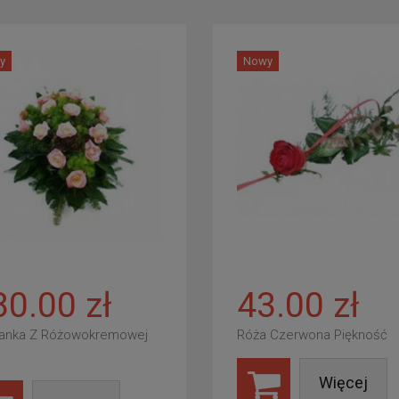
y
Nowy
80.00 zł
43.00 zł
anka Z Różowokremowej
Róża Czerwona Piękność
Więcej