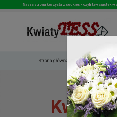
Nasza strona korzysta z cookies - czyli tzw ciastek 
Strona główna
Kwia
Kwiaty 