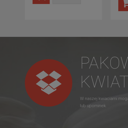
PAKO
KWIA
W naszej kwiaciarni mo
lub upominek.