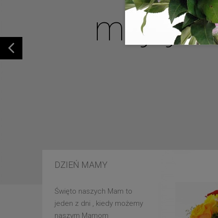
mojej u
DZIEŃ MAMY
Święto naszych Mam to
jeden z dni , kiedy możemy
naszym Mamom