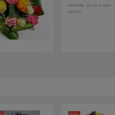
wiedziała , że ma w tobie
oparcie .
y
Nowy