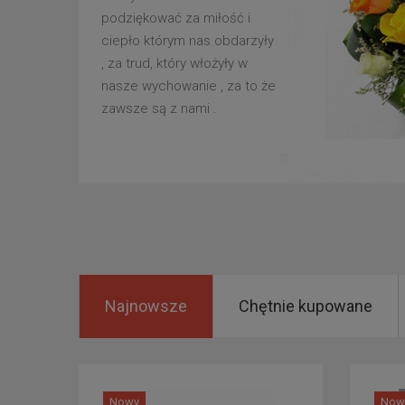
podziękować za miłość i
ciepło którym nas obdarzyły
, za trud, który włożyły w
nasze wychowanie , za to że
zawsze są z nami .
Najnowsze
Chętnie kupowane
Nowy
Now