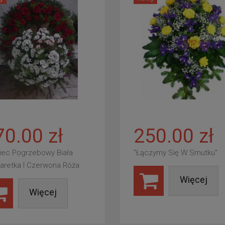
70.00 zł
250.00 zł
iec Pogrzebowy Biała
"Łączymy Się W Smutku"
aretka I Czerwona Róża
Więcej
Więcej