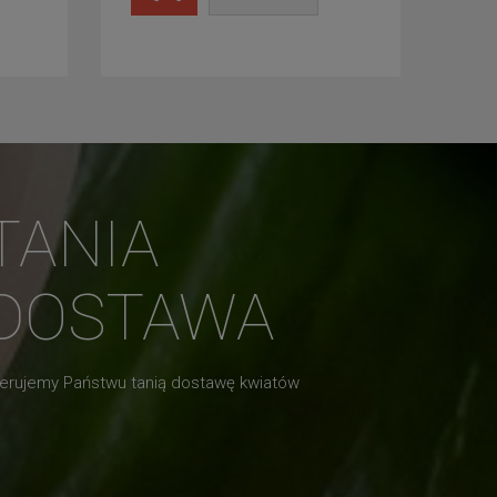
TANIA
DOSTAWA
erujemy Państwu tanią dostawę kwiatów