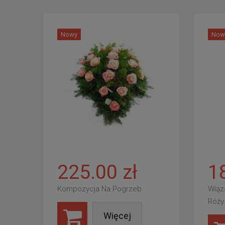
Nowy
Now
225.00 zł
1
Kompozycja Na Pogrzeb
Wiąz
Róży
Więcej