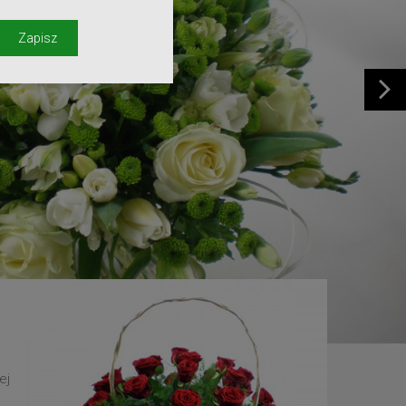
y
Zapisz
ej