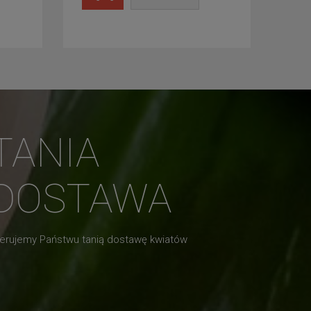
TANIA
DOSTAWA
erujemy Państwu tanią dostawę kwiatów