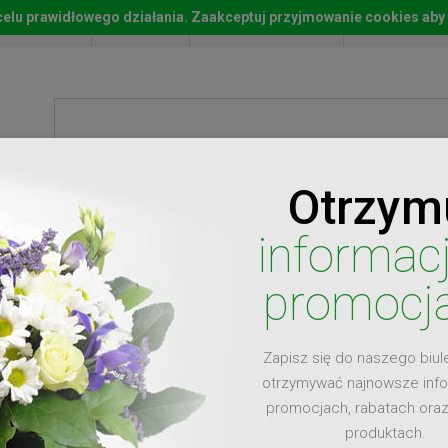
w celu prawidłowego działania. Zaakceptuj przyjmowanie cookies aby
Start
Moje konto
Lista życz
Otrzym
ty
Prezenty
Ży
informac
promocj
Zapisz się do naszego biul
dla
otrzymywać najnowsze inf
promocjach, rabatach ora
produktach.