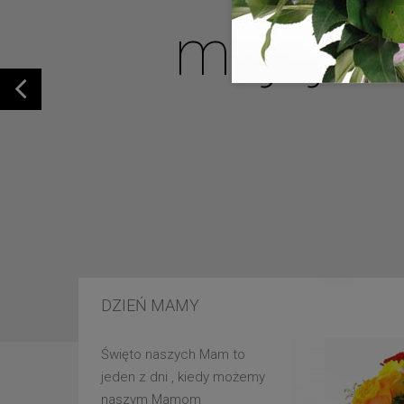
mojej u
DZIEŃ MAMY
Święto naszych Mam to
jeden z dni , kiedy możemy
naszym Mamom