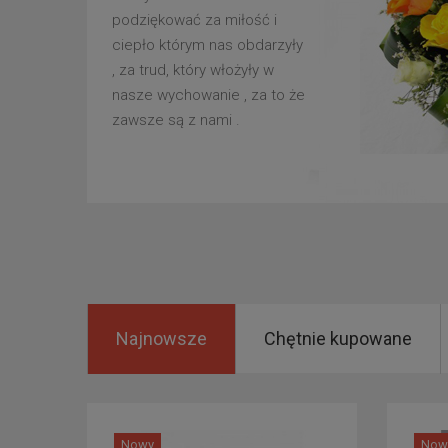
podziękować za miłość i
ciepło którym nas obdarzyły
, za trud, który włożyły w
nasze wychowanie , za to że
zawsze są z nami .
Najnowsze
Chętnie kupowane
Nowy
Now