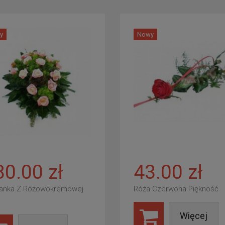
y
Nowy
80.00 zł
43.00 zł
anka Z Różowokremowej
Róża Czerwona Piękność
Więcej