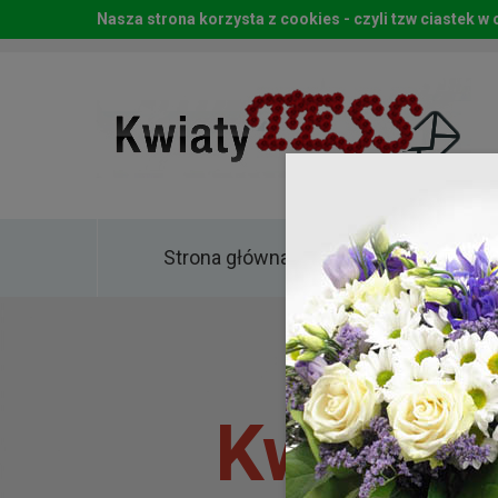
Nasza strona korzysta z cookies - czyli tzw ciastek 
Strona główna
Kwia
Kwiaty 