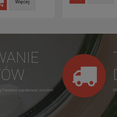
Więcej
WANIE
TÓW
gą Państwo zapakować prezent
Of