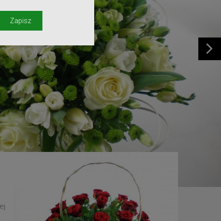
y
Zapisz
ej