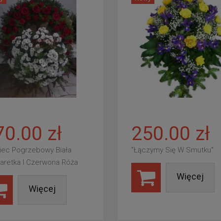
70.00 zł
250.00 zł
iec Pogrzebowy Biała
"Łączymy Się W Smutku"
aretka I Czerwona Róża
Więcej
Więcej