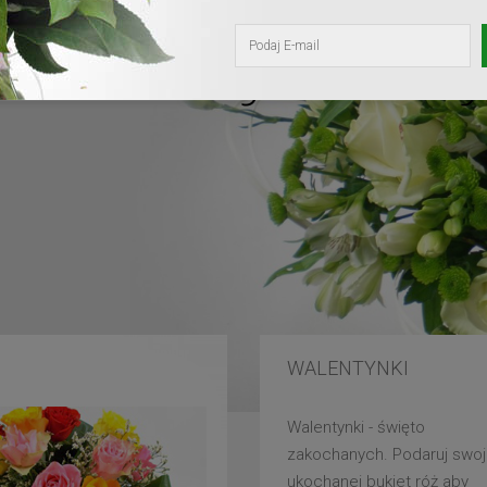
kochanej mam
WALENTYNKI
Walentynki - święto
zakochanych. Podaruj swoj
ukochanej bukiet róż aby