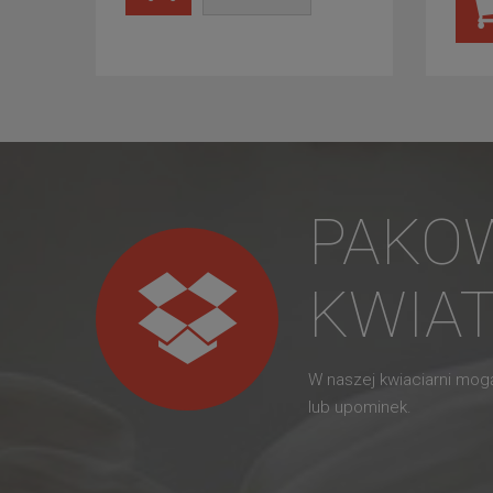
PAKO
KWIA
W naszej kwiaciarni mo
lub upominek.