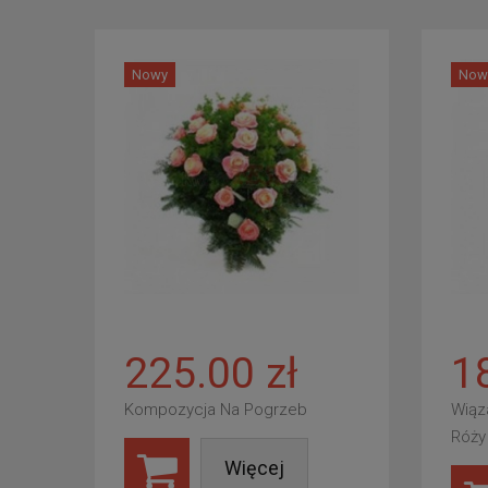
Nowy
Now
225.00 zł
1
Kompozycja Na Pogrzeb
Wiąz
Róży
Więcej