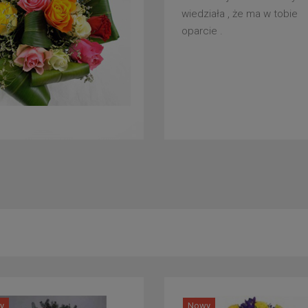
wiedziała , że ma w tobie
oparcie .
y
Nowy