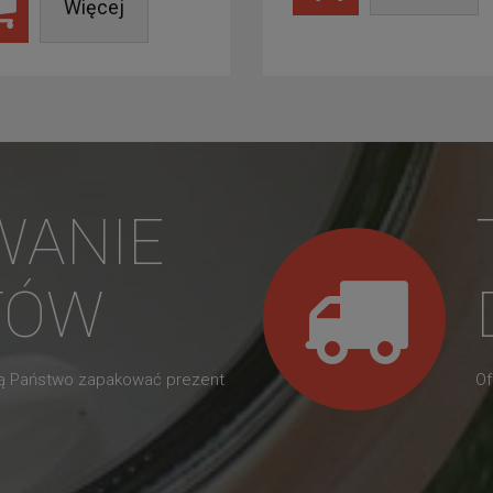
Więcej
WANIE
TÓW
gą Państwo zapakować prezent
Of