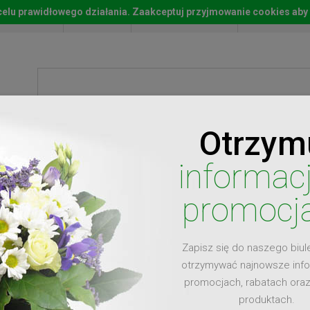
w celu prawidłowego działania. Zaakceptuj przyjmowanie cookies aby
Start
Moje konto
Lista życz
Otrzym
ty
Prezenty
Ży
informac
promocj
Zapisz się do naszego biul
dla
otrzymywać najnowsze inf
promocjach, rabatach ora
produktach.