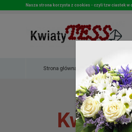
Nasza strona korzysta z cookies - czyli tzw ciastek 
Strona główna
Kwia
Kwiaty 