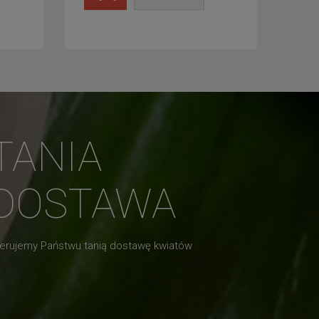
TANIA
DOSTAWA
erujemy Państwu tanią dostawę kwiatów