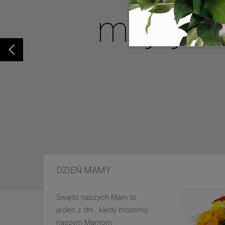
mojej u
DZIEŃ MAMY
Święto naszych Mam to
jeden z dni , kiedy możemy
naszym Mamom