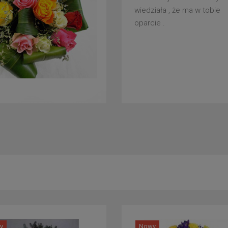
wiedziała , że ma w tobie
oparcie .
y
Nowy