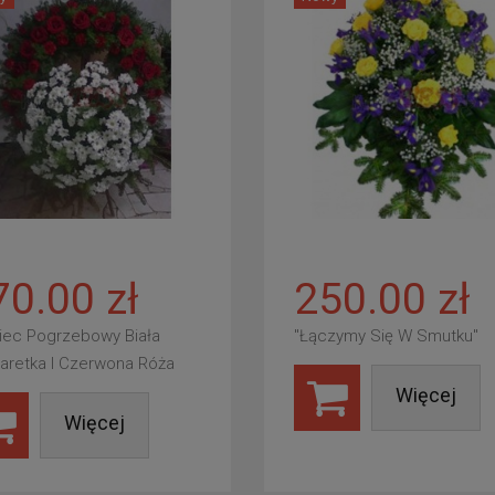
70.00 zł
250.00 zł
iec Pogrzebowy Biała
"Łączymy Się W Smutku"
aretka I Czerwona Róża
Więcej
Więcej