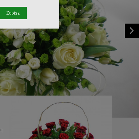
y
Zapisz
ej