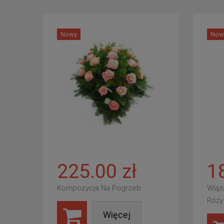
Nowy
Now
225.00 zł
1
Kompozycja Na Pogrzeb
Wiąz
Róży
Więcej