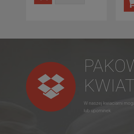
PAKO
KWIA
W naszej kwiaciarni mo
lub upominek.