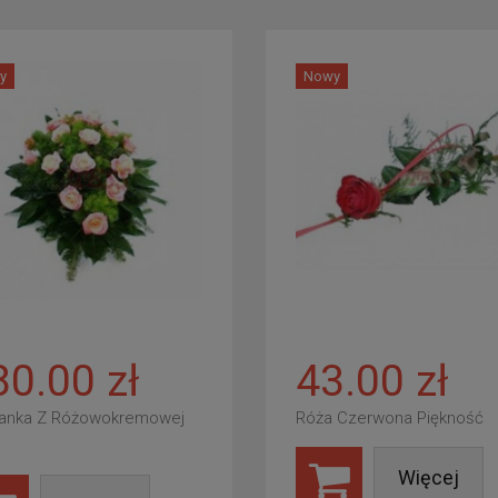
y
Nowy
80.00 zł
43.00 zł
anka Z Różowokremowej
Róża Czerwona Piękność
Więcej