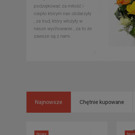
podziękować za miłość i
ciepło którym nas obdarzyły
, za trud, który włożyły w
nasze wychowanie , za to że
zawsze są z nami .
Najnowsze
Chętnie kupowane
Nowy
Now