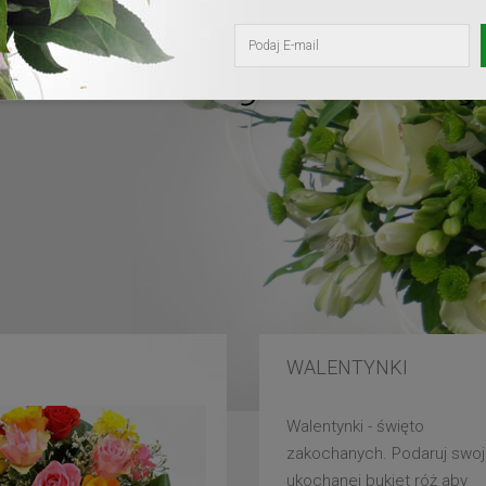
kochanej mam
WALENTYNKI
Walentynki - święto
zakochanych. Podaruj swoj
ukochanej bukiet róż aby