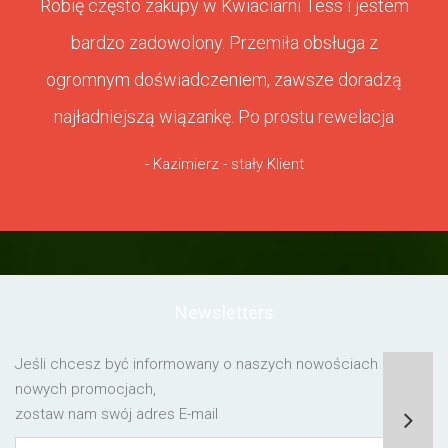
Robię często zakupy w Kwiaciarni Tess i jestem
bardzo zadowolony. Przemiła obsługa z
ogromnym doświadczeniem, zawsze doradzą
najładniejszą wiązankę. Po prostu rewelacja
- Kazimierz - stały Klient
Newsletters
Jeśli chcesz być informowany o naszych nowościach lub o
nowych promocjach,
zostaw nam swój adres E-mail