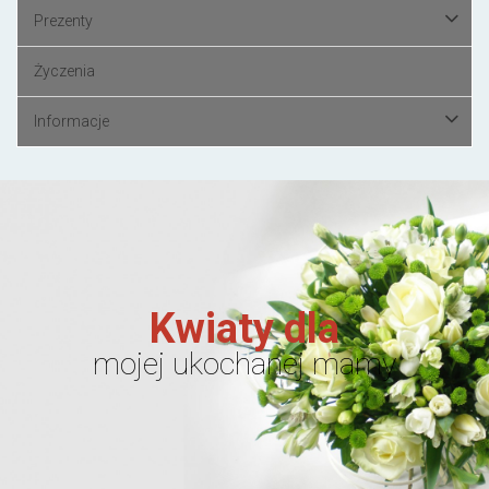
Prezenty
Życzenia
Informacje
Kwiaty dla
mojej ukochanej mamy