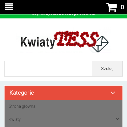
Nasza strona korzysta z cookies - czyli tzw ciastek w celu
0
prawidłowego działania. Zaakceptuj przyjmowanie cookies
aby korzystać z naszego serwisu.
Szukaj
Kategorie
Strona główna
Kwiaty