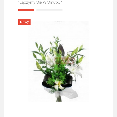
"Łączymy Się W Smutku"
Więcej
Nowy