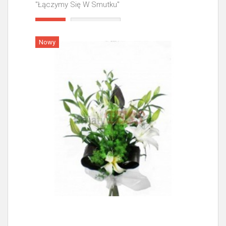
"Łączymy Się W Smutku"
Więcej
Nowy