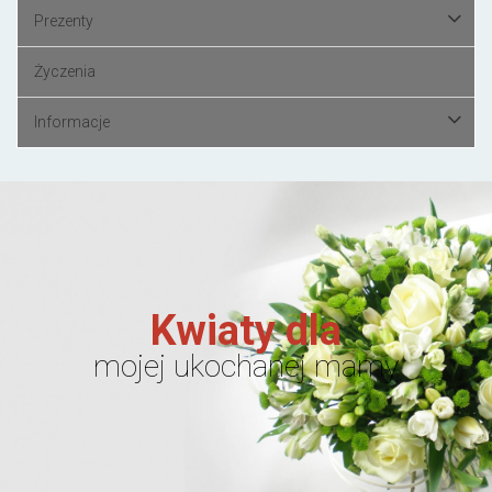
Prezenty
Życzenia
Informacje
Kwiaty dla
mojej ukochanej mamy