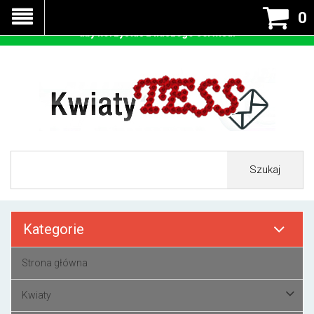
Nasza strona korzysta z cookies - czyli tzw ciastek w celu
0
prawidłowego działania. Zaakceptuj przyjmowanie cookies
aby korzystać z naszego serwisu.
Szukaj
Kategorie
Strona główna
Kwiaty