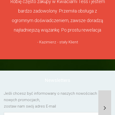
Robię często zakupy w Kwiaciarni Tess i jestem
bardzo zadowolony. Przemiła obsługa z
ogromnym doświadczeniem, zawsze doradzą
najładniejszą wiązankę. Po prostu rewelacja
- Kazimierz - stały Klient
Newsletters
Jeśli chcesz być informowany o naszych nowościach lub o
nowych promocjach,
zostaw nam swój adres E-mail