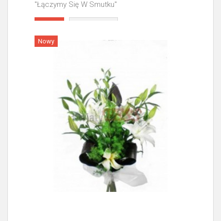
"Łączymy Się W Smutku"
Więcej
Nowy