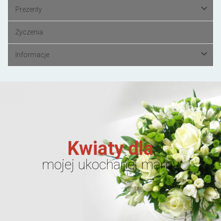
Prezenty
Życzenia
Informacje
Kwiaty dla
mojej ukochanej mamy