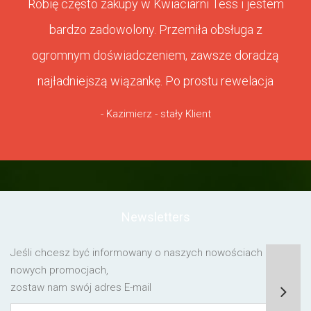
Robię często zakupy w Kwiaciarni Tess i jestem
bardzo zadowolony. Przemiła obsługa z
ogromnym doświadczeniem, zawsze doradzą
najładniejszą wiązankę. Po prostu rewelacja
- Kazimierz - stały Klient
Newsletters
Jeśli chcesz być informowany o naszych nowościach lub o
nowych promocjach,
zostaw nam swój adres E-mail