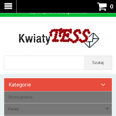
Nasza strona korzysta z cookies - czyli tzw ciastek w celu
0
prawidłowego działania. Zaakceptuj przyjmowanie cookies
aby korzystać z naszego serwisu.
Szukaj
Kategorie
Strona główna
Kwiaty