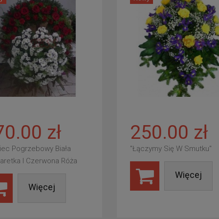
70.00 zł
250.00 zł
iec Pogrzebowy Biała
"Łączymy Się W Smutku"
aretka I Czerwona Róża
Więcej
Więcej