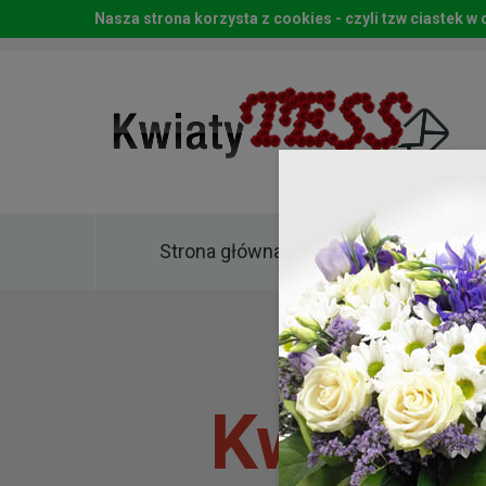
Nasza strona korzysta z cookies - czyli tzw ciastek 
Strona główna
Kwia
Kwiaty 