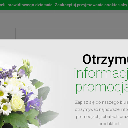
w celu prawidłowego działania. Zaakceptuj przyjmowanie cookies aby
Start
Moje konto
Lista życz
Otrzym
ty
Prezenty
Ży
informac
promocj
Zapisz się do naszego biul
dla
otrzymywać najnowsze inf
promocjach, rabatach ora
produktach.