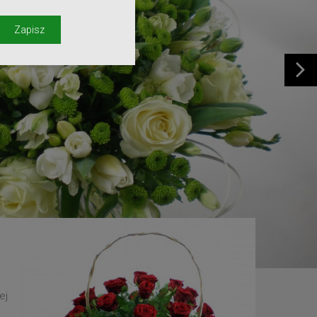
y
Zapisz
ej