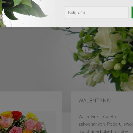
kochanej mam
WALENTYNKI
Walentynki - święto
zakochanych. Podaruj swoj
ukochanej bukiet róż aby