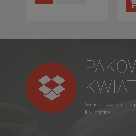
PAKO
KWIA
W naszej kwiaciarni mo
lub upominek.