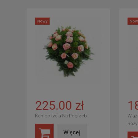
Nowy
Now
225.00 zł
1
Kompozycja Na Pogrzeb
Wiąz
Róży
Więcej