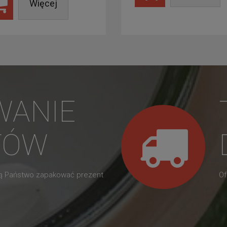
Więcej
WANIE
TÓW
gą Państwo zapakować prezent
Of