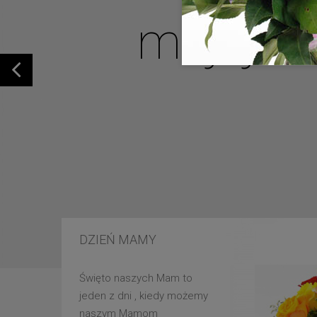
mojej u
DZIEŃ MAMY
Święto naszych Mam to
jeden z dni , kiedy możemy
naszym Mamom