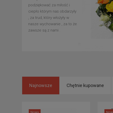
podziękować za miłość i
ciepło którym nas obdarzyły
, za trud, który włożyły w
nasze wychowanie , za to że
zawsze są z nami .
Najnowsze
Chętnie kupowane
Nowy
Now