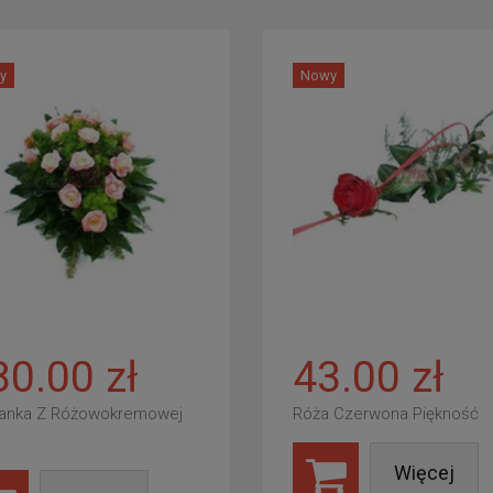
y
Nowy
80.00 zł
43.00 zł
anka Z Różowokremowej
Róża Czerwona Piękność
Więcej