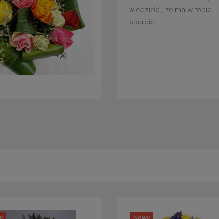
wiedziała , że ma w tobie
oparcie .
y
Nowy