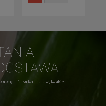
TANIA
DOSTAWA
erujemy Państwu tanią dostawę kwiatów