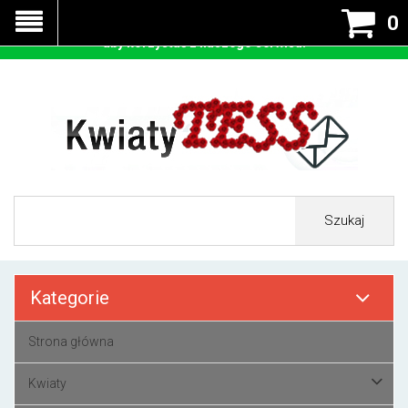
Nasza strona korzysta z cookies - czyli tzw ciastek w celu
0
prawidłowego działania. Zaakceptuj przyjmowanie cookies
aby korzystać z naszego serwisu.
Szukaj
Kategorie
Strona główna
Kwiaty