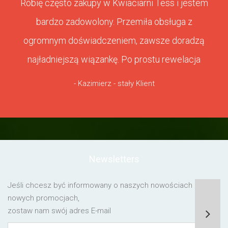
Robię często zakupy w Kwiaciarni Tess i jestem
bardzo zadowolony. Przemiła obsługa z
ogromnym doświadczeniem, zawsze doradzą
najładniejszą wiązankę. Po prostu rewelacja
- Kazimierz - stały Klient
Newsletters
Jeśli chcesz być informowany o naszych nowościach lub o
nowych promocjach,
zostaw nam swój adres E-mail