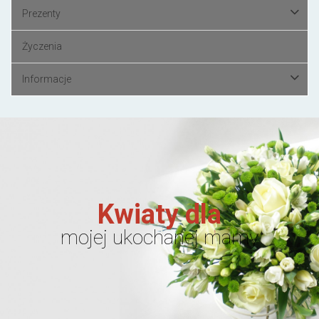
Prezenty
Życzenia
Informacje
Kwiaty dla
mojej ukochanej mamy