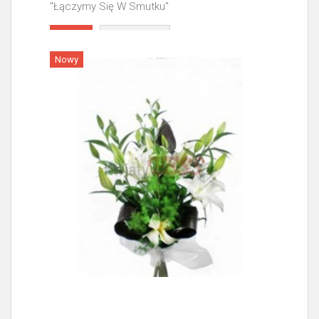
"Łączymy Się W Smutku"
Więcej
Nowy