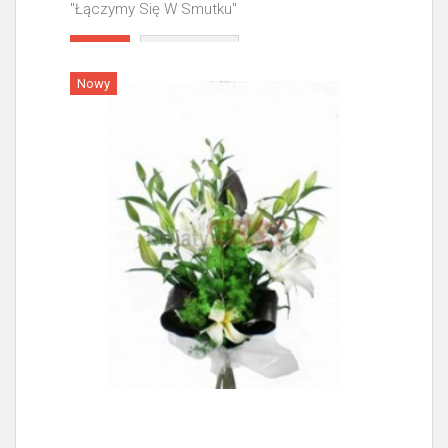
"Łączymy Się W Smutku"
Więcej
Nowy