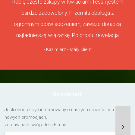
Robię często zakupy w Kwiaciarni Tess i jestem
bardzo zadowolony. Przemiła obsługa z
ogromnym doświadczeniem, zawsze doradzą
najładniejszą wiązankę. Po prostu rewelacja
- Kazimierz - stały Klient
Newsletters
Jeśli chcesz być informowany o naszych nowościach lub o
nowych promocjach,
zostaw nam swój adres E-mail