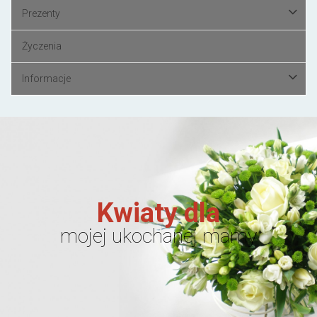
Prezenty
Życzenia
Informacje
Kwiaty dla
mojej ukochanej mamy