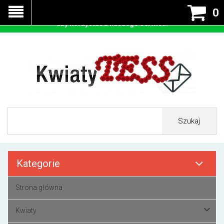
Nasza strona korzysta z cookies - czyli tzw ciastek w celu
0
prawidłowego działania. Zaakceptuj przyjmowanie cookies
aby korzystać z naszego serwisu.
Szukaj
Kategorie
Strona główna
Kwiaty