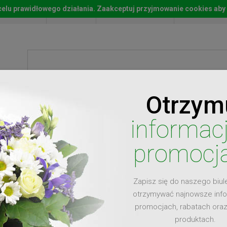
w celu prawidłowego działania. Zaakceptuj przyjmowanie cookies aby
Start
Moje konto
Lista życz
Otrzym
ty
Prezenty
Ży
informac
promocj
Zapisz się do naszego biul
dla
otrzymywać najnowsze inf
promocjach, rabatach ora
produktach.