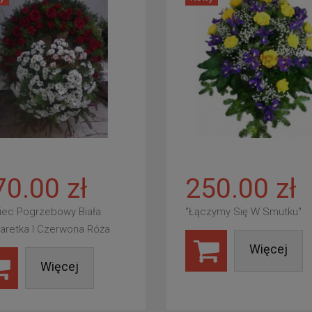
70.00 zł
250.00 zł
iec Pogrzebowy Biała
"Łączymy Się W Smutku"
aretka I Czerwona Róża
Więcej
Więcej