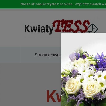
Nasza strona korzysta z cookies - czyli tzw ciastek 
Strona główna
Kwia
Kwiaty 