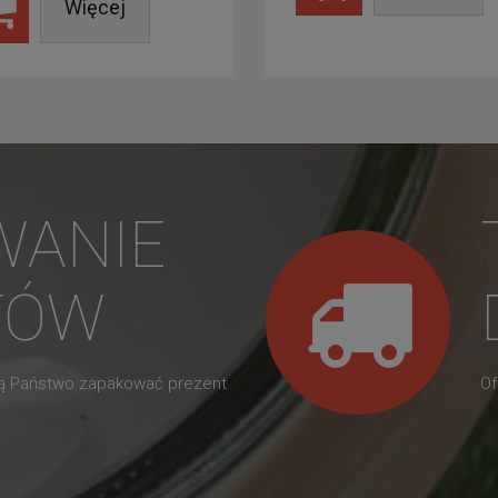
Więcej
WANIE
TÓW
gą Państwo zapakować prezent
Of