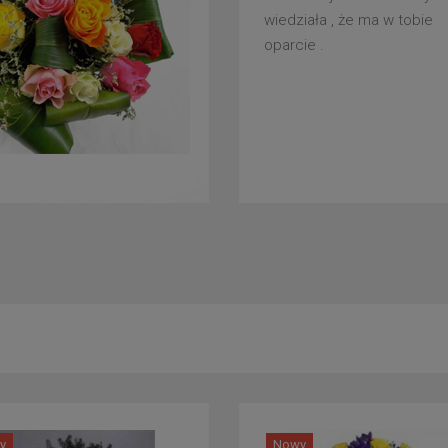
wiedziała , że ma w tobie
oparcie .
y
Nowy