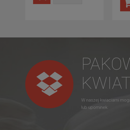
PAKO
KWIA
W naszej kwiaciarni mo
lub upominek.