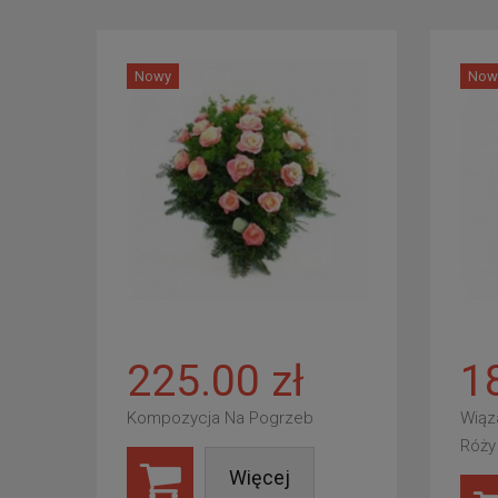
Nowy
Now
225.00 zł
1
Kompozycja Na Pogrzeb
Wiąz
Róży
Więcej