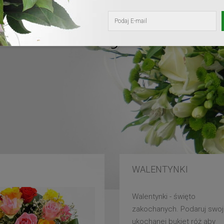
kochanej mam
WALENTYNKI
Walentynki - święto
zakochanych. Podaruj swoj
ukochanej bukiet róż aby