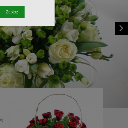
y
Zapisz
ej