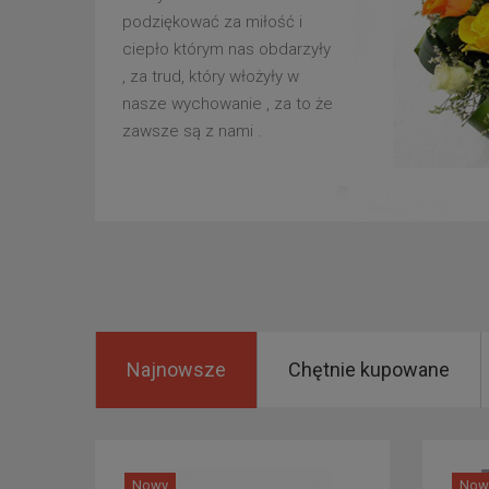
podziękować za miłość i
ciepło którym nas obdarzyły
, za trud, który włożyły w
nasze wychowanie , za to że
zawsze są z nami .
Najnowsze
Chętnie kupowane
Nowy
Now