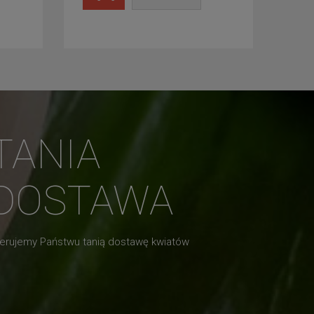
TANIA
DOSTAWA
erujemy Państwu tanią dostawę kwiatów