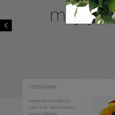
mojej u
DZIEŃ MAMY
Święto naszych Mam to
jeden z dni , kiedy możemy
naszym Mamom