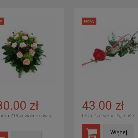
y
Nowy
80.00 zł
43.00 zł
anka Z Różowokremowej
Róża Czerwona Piękność
Więcej