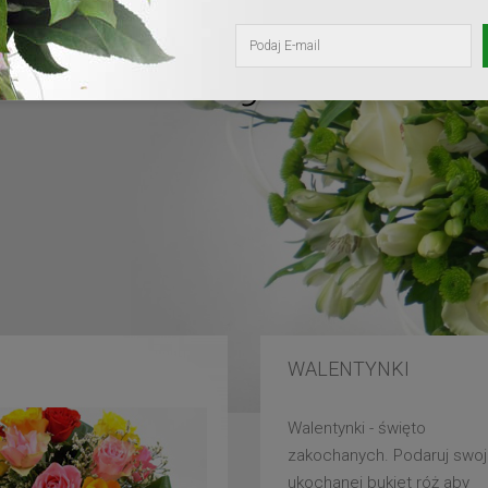
kochanej mam
WALENTYNKI
Walentynki - święto
zakochanych. Podaruj swoj
ukochanej bukiet róż aby