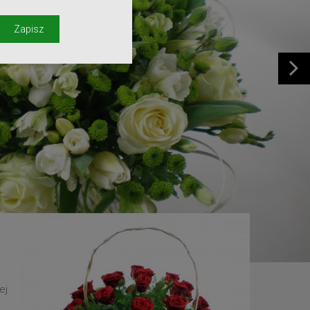
y
Zapisz
ej