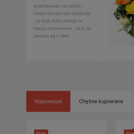
podziękować za miłość i
ciepło którym nas obdarzyły
, za trud, który włożyły w
nasze wychowanie , za to że
zawsze są z nami .
Najnowsze
Chętnie kupowane
Nowy
Now