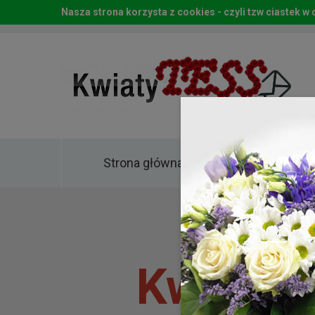
Nasza strona korzysta z cookies - czyli tzw ciastek 
Strona główna
Kwia
Kwiaty 