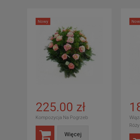
Nowy
Now
225.00 zł
1
Kompozycja Na Pogrzeb
Wiąz
Róży
Więcej