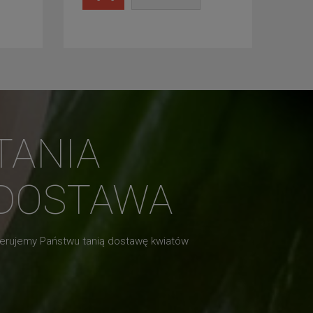
TANIA
DOSTAWA
erujemy Państwu tanią dostawę kwiatów