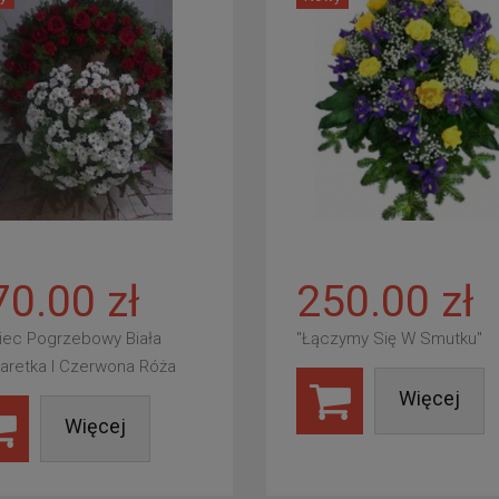
70.00 zł
250.00 zł
iec Pogrzebowy Biała
"Łączymy Się W Smutku"
aretka I Czerwona Róża
Więcej
Więcej