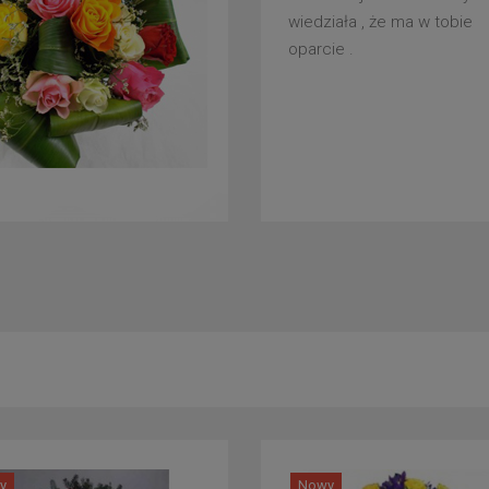
wiedziała , że ma w tobie
oparcie .
y
Nowy