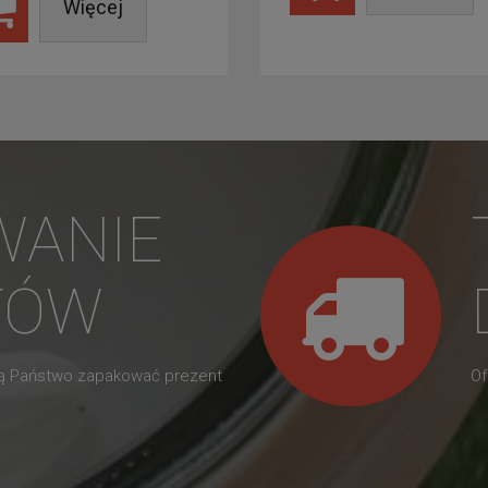
Więcej
WANIE
TÓW
gą Państwo zapakować prezent
Of