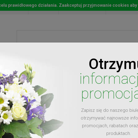
w celu prawidłowego działania. Zaakceptuj przyjmowanie cookies aby
Start
Moje konto
Lista życz
Otrzym
ty
Prezenty
Ży
informac
promocj
Zapisz się do naszego biul
dla
otrzymywać najnowsze inf
promocjach, rabatach ora
produktach.