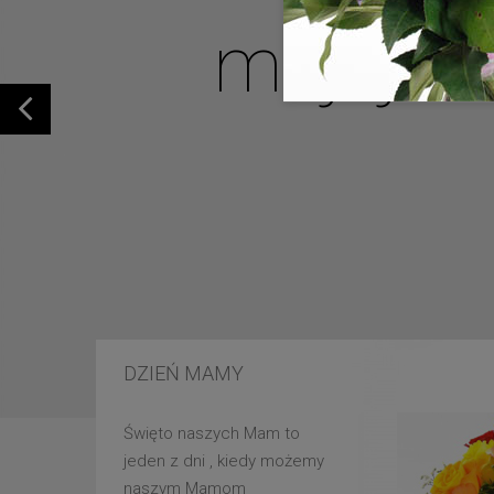
mojej u
DZIEŃ MAMY
Święto naszych Mam to
jeden z dni , kiedy możemy
naszym Mamom