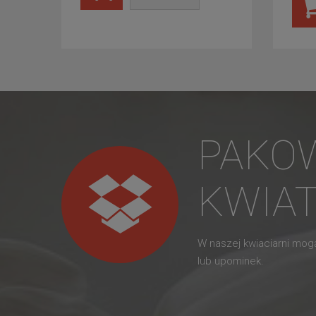
PAKO
KWIA
W naszej kwiaciarni mo
lub upominek.