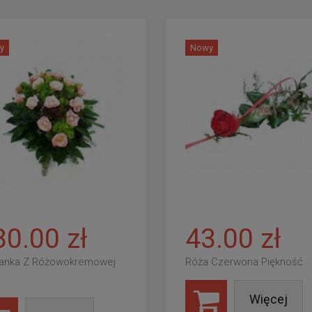
y
Nowy
80.00 zł
43.00 zł
anka Z Różowokremowej
Róża Czerwona Piękność
Więcej