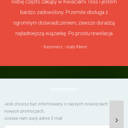
Robię często zakupy w Kwiaciarni Tess i jestem
bardzo zadowolony. Przemiła obsługa z
ogromnym doświadczeniem, zawsze doradzą
najładniejszą wiązankę. Po prostu rewelacja
- Kazimierz - stały Klient
Newsletters
Jeśli chcesz być informowany o naszych nowościach lub o
nowych promocjach,
zostaw nam swój adres E-mail