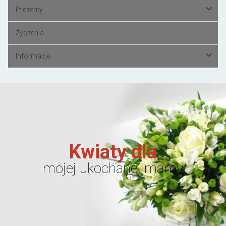
Prezenty
Życzenia
Informacje
Kwiaty dla
mojej ukochanej mamy