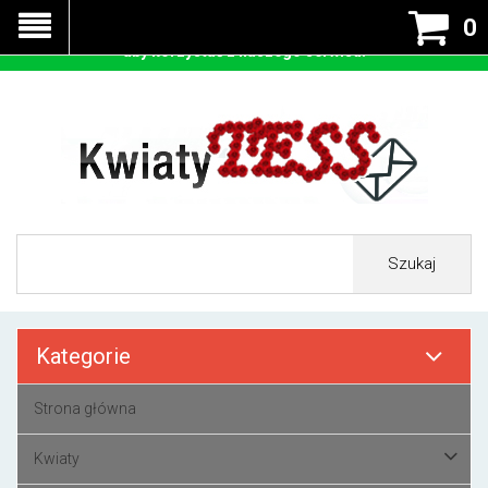
Nasza strona korzysta z cookies - czyli tzw ciastek w celu
0
prawidłowego działania. Zaakceptuj przyjmowanie cookies
aby korzystać z naszego serwisu.
Szukaj
Kategorie
Strona główna
Kwiaty