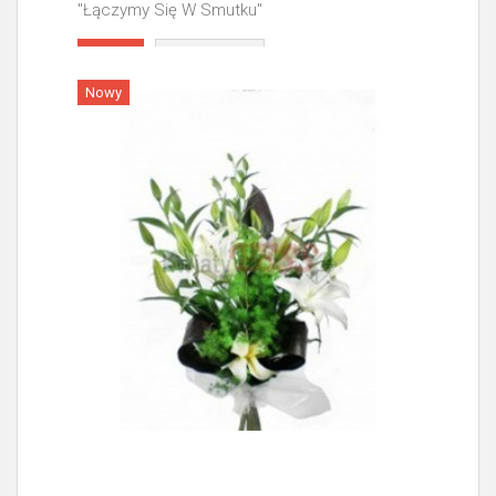
"Łączymy Się W Smutku"
Więcej
Nowy