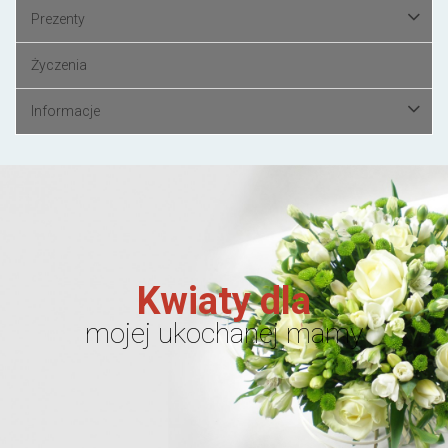
Prezenty
Życzenia
Informacje
Kwiaty dla
mojej ukochanej mamy