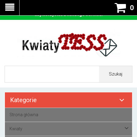
Nasza strona korzysta z cookies - czyli tzw ciastek w celu
0
prawidłowego działania. Zaakceptuj przyjmowanie cookies
aby korzystać z naszego serwisu.
Szukaj
Kategorie
Strona główna
Kwiaty