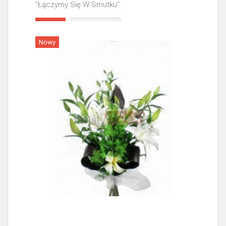
"Łączymy Się W Smutku"
Więcej
Nowy