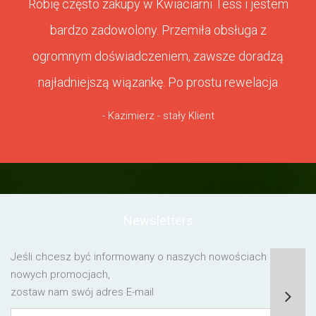
Robię często zakupy w Kwiaciarni Tess i jestem
bardzo zadowolony. Przemiła obsługa z
ogromnym doświadczeniem, zawsze doradzą
najładniejszą wiązankę. Po prostu rewelacja
- Kazimierz - stały Klient
Newsletters
Jeśli chcesz być informowany o naszych nowościach lub o
nowych promocjach,
zostaw nam swój adres E-mail