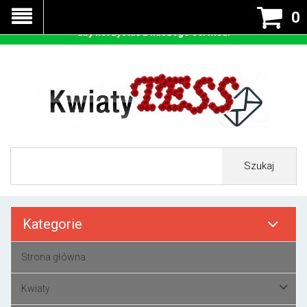
Nasza strona korzysta z cookies - czyli tzw ciastek w celu
0
prawidłowego działania. Zaakceptuj przyjmowanie cookies
aby korzystać z naszego serwisu.
Szukaj
Kategorie
Strona główna
Kwiaty