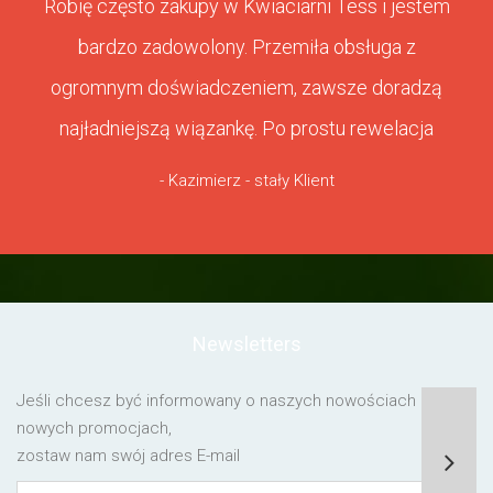
Robię często zakupy w Kwiaciarni Tess i jestem
bardzo zadowolony. Przemiła obsługa z
ogromnym doświadczeniem, zawsze doradzą
najładniejszą wiązankę. Po prostu rewelacja
- Kazimierz - stały Klient
Newsletters
Jeśli chcesz być informowany o naszych nowościach lub o
nowych promocjach,
zostaw nam swój adres E-mail