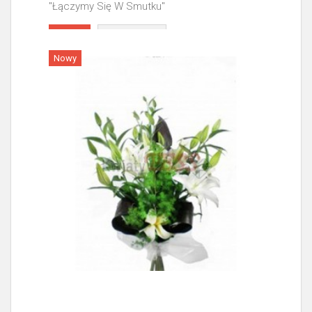
"Łączymy Się W Smutku"
Więcej
Nowy