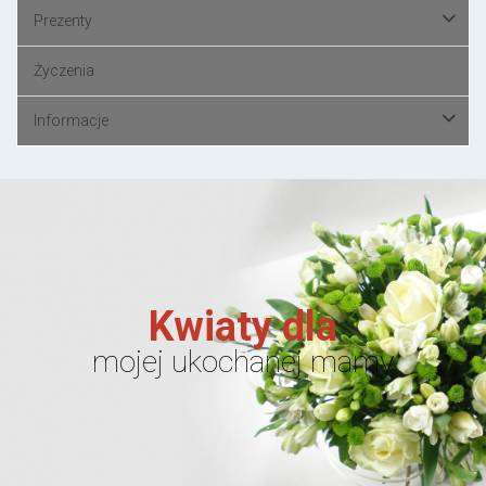
Prezenty
Życzenia
Informacje
Kwiaty dla
mojej ukochanej mamy