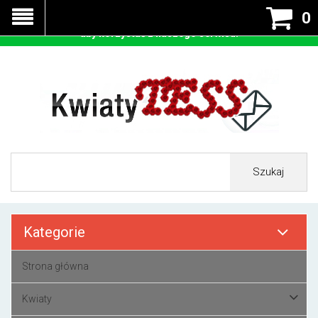
Nasza strona korzysta z cookies - czyli tzw ciastek w celu
0
prawidłowego działania. Zaakceptuj przyjmowanie cookies
aby korzystać z naszego serwisu.
Szukaj
Kategorie
Strona główna
Kwiaty