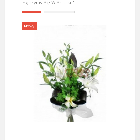
"Łączymy Się W Smutku"
Więcej
Nowy