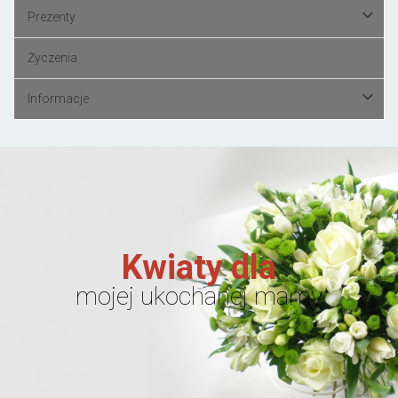
Prezenty
Życzenia
Informacje
Kwiaty dla
mojej ukochanej mamy