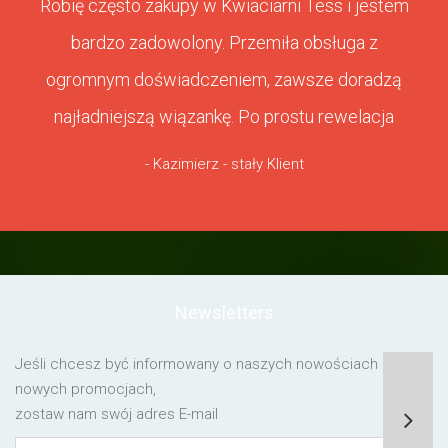
Robię często zakupy w Kwiaciarni Tess i jestem
bardzo zadowolony. Przemiła obsługa z
ogromnym doświadczeniem, zawsze doradzą
najładniejszą wiązankę. Po prostu rewelacja
- Kazimierz - stały Klient
Newsletters
Jeśli chcesz być informowany o naszych nowościach lub o
nowych promocjach,
zostaw nam swój adres E-mail