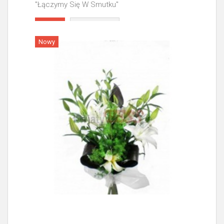
"Łączymy Się W Smutku"
Więcej
Nowy