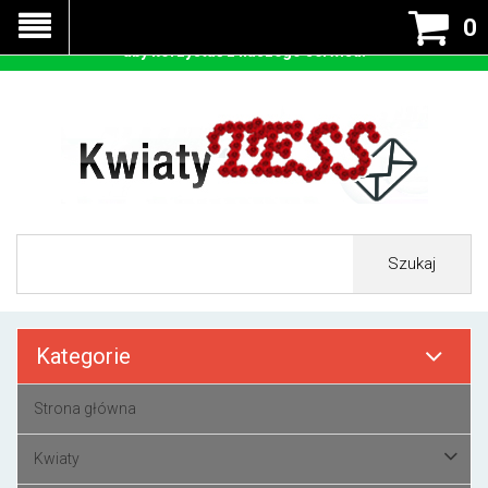
Nasza strona korzysta z cookies - czyli tzw ciastek w celu
0
prawidłowego działania. Zaakceptuj przyjmowanie cookies
aby korzystać z naszego serwisu.
Szukaj
Kategorie
Strona główna
Kwiaty