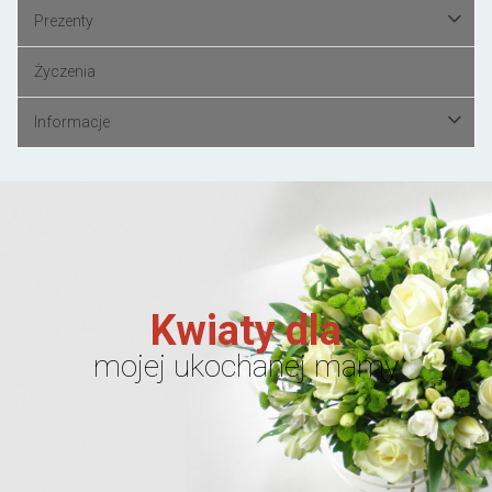
Prezenty
Życzenia
Informacje
Kwiaty dla
mojej ukochanej mamy