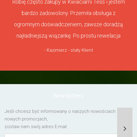
Robię często zakupy w Kwiaciarni Tess i jestem
bardzo zadowolony. Przemiła obsługa z
ogromnym doświadczeniem, zawsze doradzą
najładniejszą wiązankę. Po prostu rewelacja
- Kazimierz - stały Klient
Newsletters
Jeśli chcesz być informowany o naszych nowościach lub o
nowych promocjach,
zostaw nam swój adres E-mail