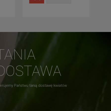
TANIA
DOSTAWA
erujemy Państwu tanią dostawę kwiatów