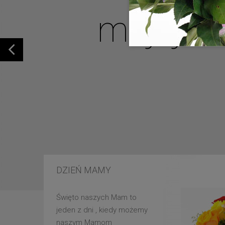
mojej u
DZIEŃ MAMY
Święto naszych Mam to
jeden z dni , kiedy możemy
naszym Mamom