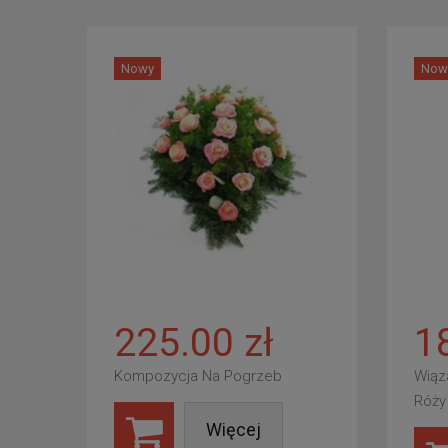
Nowy
Now
225.00 zł
1
Kompozycja Na Pogrzeb
Wiąz
Róży
Więcej