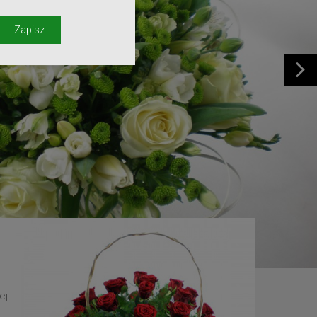
y
Zapisz
ej