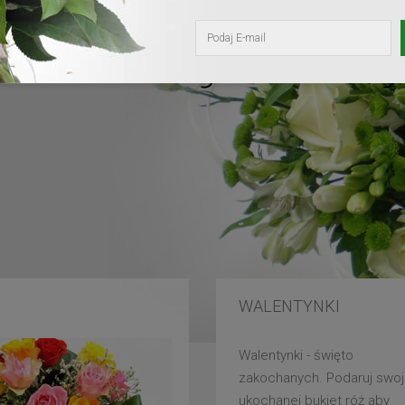
kochanej mam
WALENTYNKI
Walentynki - święto
zakochanych. Podaruj swoj
ukochanej bukiet róż aby