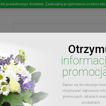
w celu prawidłowego działania. Zaakceptuj przyjmowanie cookies aby
Start
Moje konto
Lista życz
Otrzym
ty
Prezenty
Ży
informac
promocj
Zapisz się do naszego biul
dla
otrzymywać najnowsze inf
promocjach, rabatach ora
produktach.