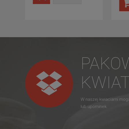
PAKO
KWIA
W naszej kwiaciarni mo
lub upominek.