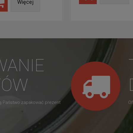
Więcej
WANIE
TÓW
gą Państwo zapakować prezent
Of