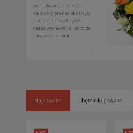
podziękować za miłość i
ciepło którym nas obdarzyły
, za trud, który włożyły w
nasze wychowanie , za to że
zawsze są z nami .
Najnowsze
Chętnie kupowane
Nowy
Now