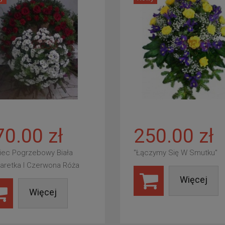
70.00 zł
250.00 zł
iec Pogrzebowy Biała
"Łączymy Się W Smutku"
aretka I Czerwona Róża
Więcej
Więcej