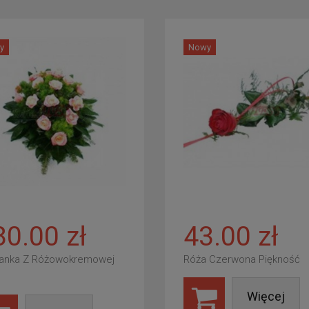
y
Nowy
80.00 zł
43.00 zł
anka Z Różowokremowej
Róża Czerwona Piękność
Więcej