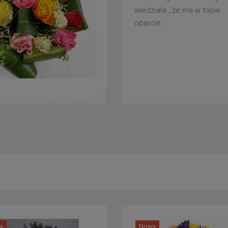
wiedziała , że ma w tobie
oparcie .
y
Nowy