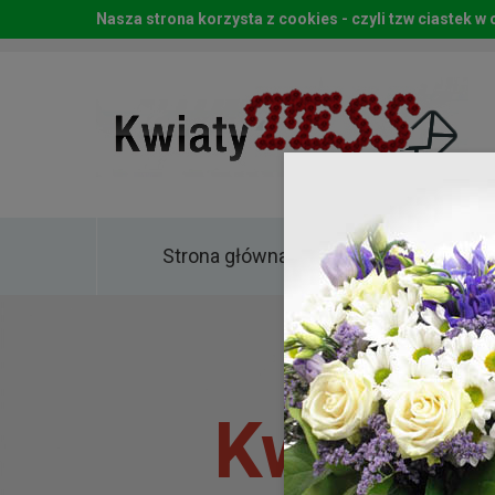
Nasza strona korzysta z cookies - czyli tzw ciastek 
Strona główna
Kwia
Kwiaty 