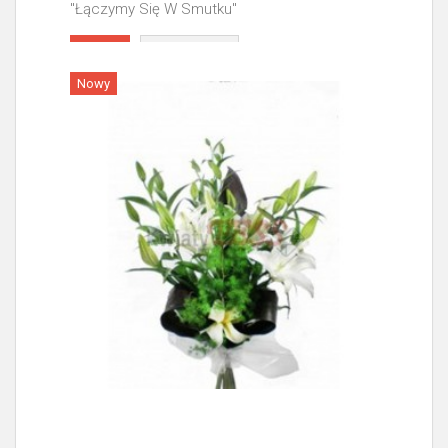
"Łączymy Się W Smutku"
Więcej
Nowy