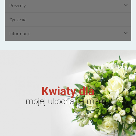
Prezenty
Życzenia
Informacje
Kwiaty dla
mojej ukochanej mamy