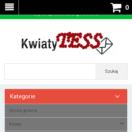
Nasza strona korzysta z cookies - czyli tzw ciastek w celu
0
prawidłowego działania. Zaakceptuj przyjmowanie cookies
aby korzystać z naszego serwisu.
Szukaj
Kategorie
Strona główna
Kwiaty