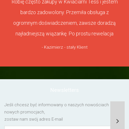
Robię często zakupy w Kwiaciarni Tess i jestem
bardzo zadowolony. Przemiła obsługa z
ogromnym doświadczeniem, zawsze doradzą
najładniejszą wiązankę. Po prostu rewelacja
- Kazimierz - stały Klient
Newsletters
Jeśli chcesz być informowany o naszych nowościach lub o
nowych promocjach,
zostaw nam swój adres E-mail