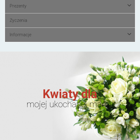
Prezenty
Życzenia
Informacje
Kwiaty dla
mojej ukochanej mamy