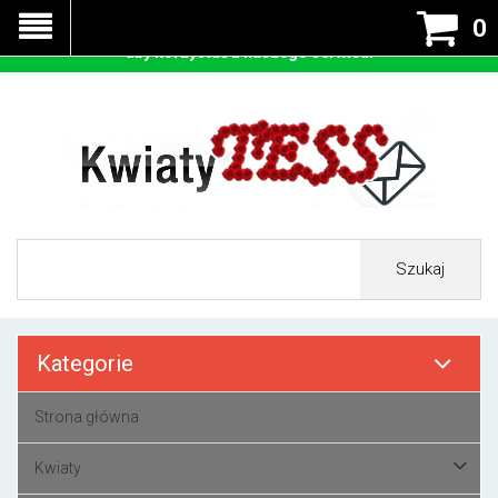
Nasza strona korzysta z cookies - czyli tzw ciastek w celu
0
prawidłowego działania. Zaakceptuj przyjmowanie cookies
aby korzystać z naszego serwisu.
Szukaj
Kategorie
Strona główna
Kwiaty