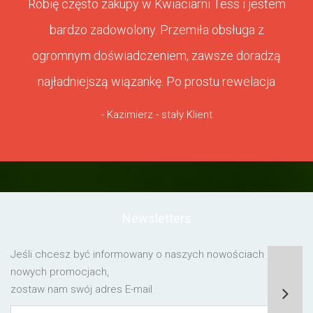
Robię często zakupy w Kwiaciarni Tess i jestem
bardzo zadowolony. Przemiła obsługa z
ogromnym doświadczeniem, zawsze doradzą
najładniejszą wiązankę. Po prostu rewelacja
- Kazimierz - stały Klient
Newsletters
Jeśli chcesz być informowany o naszych nowościach lub o
nowych promocjach,
zostaw nam swój adres E-mail