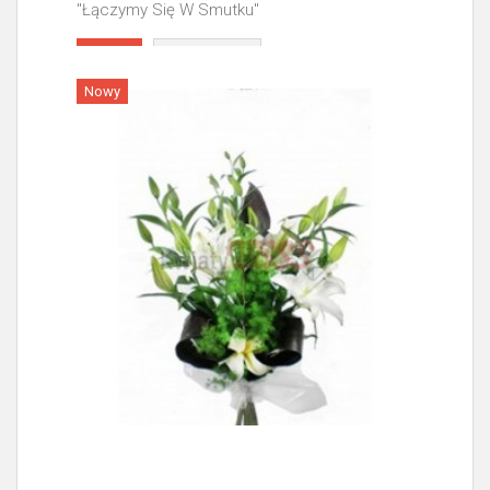
"Łączymy Się W Smutku"
Więcej
Nowy