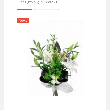
"Łączymy Się W Smutku"
Więcej
Nowy