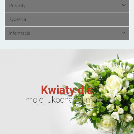
Prezenty
Życzenia
Informacje
Kwiaty dla
mojej ukochanej mamy