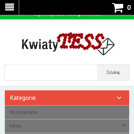
Nasza strona korzysta z cookies - czyli tzw ciastek w celu
0
prawidłowego działania. Zaakceptuj przyjmowanie cookies
aby korzystać z naszego serwisu.
Szukaj
Kategorie
Strona główna
Kwiaty