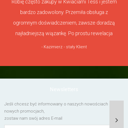
Robię często zakupy w Kwiaciarni Tess i jestem
bardzo zadowolony. Przemiła obsługa z
ogromnym doświadczeniem, zawsze doradzą
najładniejszą wiązankę. Po prostu rewelacja
- Kazimierz - stały Klient
Newsletters
Jeśli chcesz być informowany o naszych nowościach lub o
nowych promocjach,
zostaw nam swój adres E-mail