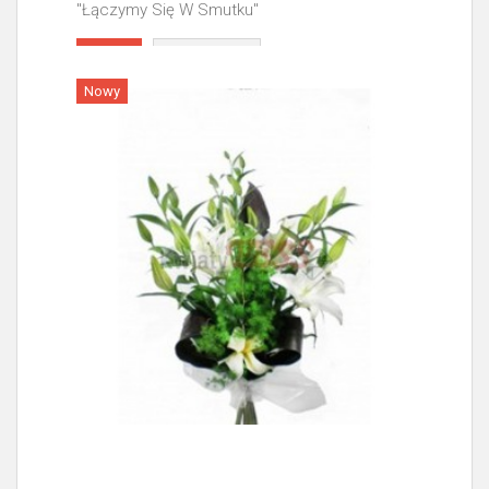
"Łączymy Się W Smutku"
Więcej
Nowy