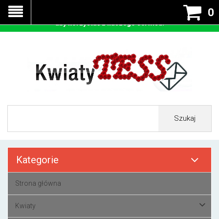
Nasza strona korzysta z cookies - czyli tzw ciastek w celu
0
prawidłowego działania. Zaakceptuj przyjmowanie cookies
aby korzystać z naszego serwisu.
Szukaj
Kategorie
Strona główna
Kwiaty