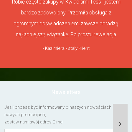
Robię często zakupy w Kwiaciarni Tess i jestem
bardzo zadowolony. Przemiła obsługa z
ogromnym doświadczeniem, zawsze doradzą
najładniejszą wiązankę. Po prostu rewelacja
- Kazimierz - stały Klient
Newsletters
Jeśli chcesz być informowany o naszych nowościach lub o
nowych promocjach,
zostaw nam swój adres E-mail