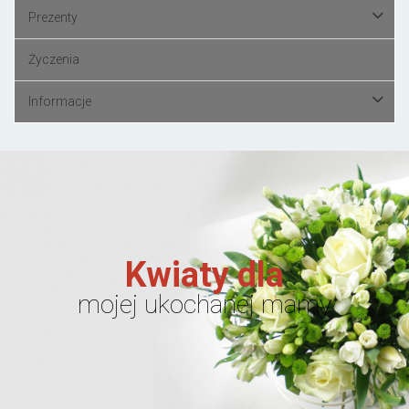
Prezenty
Życzenia
Informacje
Kwiaty dla
mojej ukochanej mamy