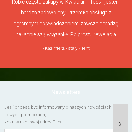
Robię często zakupy w Kwiaciarni Tess i jestem
bardzo zadowolony. Przemiła obsługa z
ogromnym doświadczeniem, zawsze doradzą
najładniejszą wiązankę. Po prostu rewelacja
- Kazimierz - stały Klient
Newsletters
Jeśli chcesz być informowany o naszych nowościach lub o
nowych promocjach,
zostaw nam swój adres E-mail