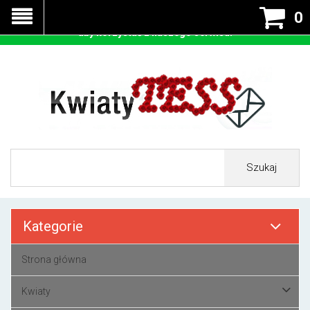
Nasza strona korzysta z cookies - czyli tzw ciastek w celu
0
prawidłowego działania. Zaakceptuj przyjmowanie cookies
aby korzystać z naszego serwisu.
Szukaj
Kategorie
Strona główna
Kwiaty