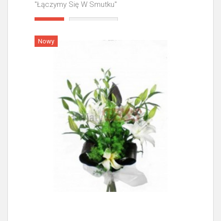
"Łączymy Się W Smutku"
Więcej
Nowy