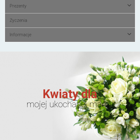
Prezenty
Życzenia
Informacje
Kwiaty dla
mojej ukochanej mamy