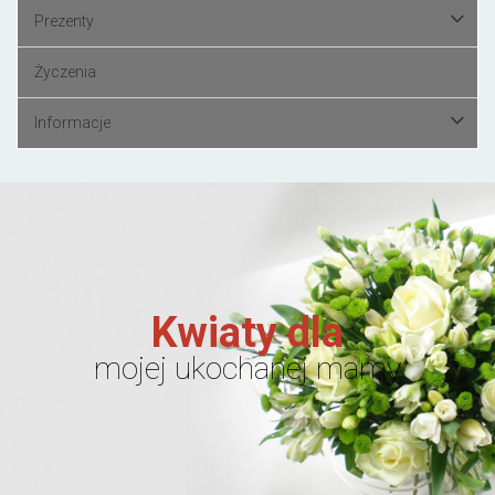
Prezenty
Życzenia
Informacje
Kwiaty dla
mojej ukochanej mamy