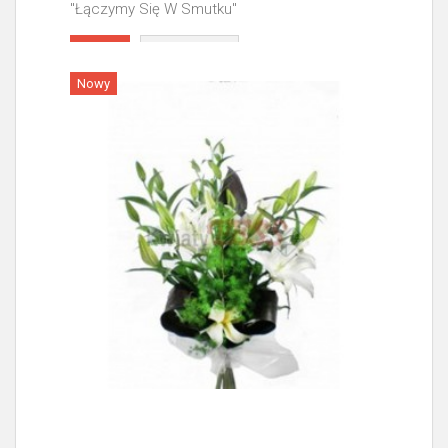
"Łączymy Się W Smutku"
Więcej
Nowy