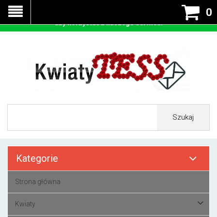
Nasza strona korzysta z cookies - czyli tzw ciastek w celu
0
prawidłowego działania. Zaakceptuj przyjmowanie cookies
aby korzystać z naszego serwisu.
Szukaj
Kategorie
Strona główna
Kwiaty