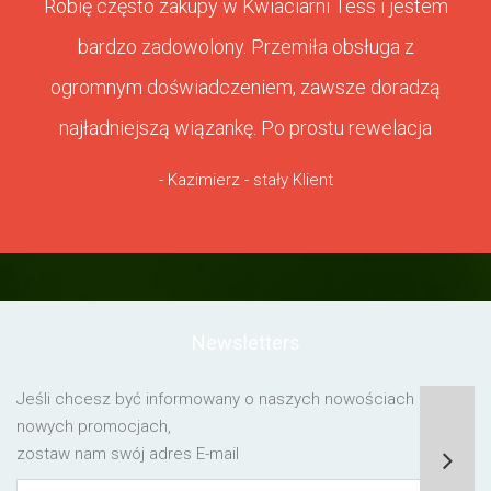
Robię często zakupy w Kwiaciarni Tess i jestem
bardzo zadowolony. Przemiła obsługa z
ogromnym doświadczeniem, zawsze doradzą
najładniejszą wiązankę. Po prostu rewelacja
- Kazimierz - stały Klient
Newsletters
Jeśli chcesz być informowany o naszych nowościach lub o
nowych promocjach,
zostaw nam swój adres E-mail