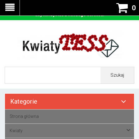
Nasza strona korzysta z cookies - czyli tzw ciastek w celu
0
prawidłowego działania. Zaakceptuj przyjmowanie cookies
aby korzystać z naszego serwisu.
Szukaj
Kategorie
Strona główna
Kwiaty