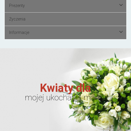
Prezenty
Życzenia
Informacje
Kwiaty dla
mojej ukochanej mamy