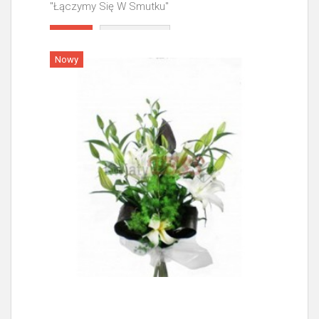
"Łączymy Się W Smutku"
Więcej
Nowy