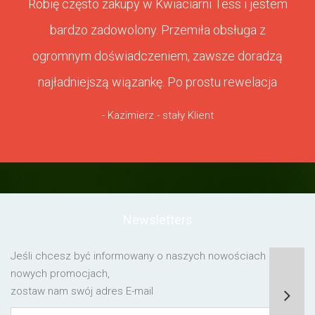
Robię często zakupy w Kwiaciarni Tess i jestem
bardzo zadowolony. Przemiła obsługa z
ogromnym doświadczeniem, zawsze doradzą
najładniejszą wiązankę. Po prostu rewelacja
- Kazimierz - stały Klient
Newsletters
Jeśli chcesz być informowany o naszych nowościach lub o
nowych promocjach,
zostaw nam swój adres E-mail