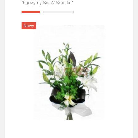
"Łączymy Się W Smutku"
Więcej
Nowy