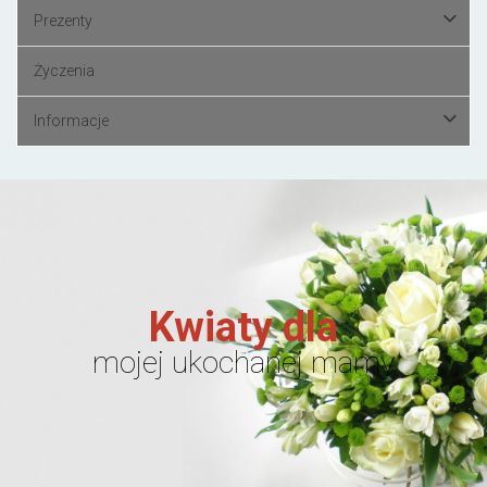
Prezenty
Życzenia
Informacje
Kwiaty dla
mojej ukochanej mamy