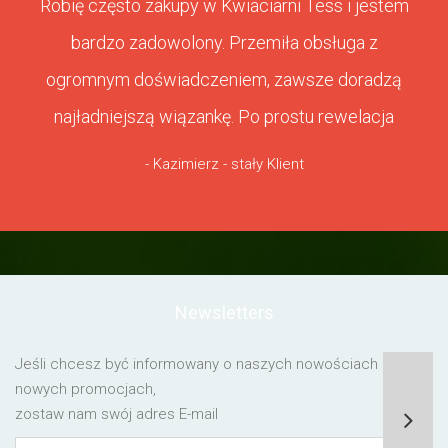
Robię często zakupy w Kwiaciarni Tess i jestem
bardzo zadowolony. Przemiła obsługa z
ogromnym doświadczeniem, zawsze doradzą
najładniejszą wiązankę. Po prostu rewelacja
- Kazimierz - stały Klient
Newsletters
Jeśli chcesz być informowany o naszych nowościach lub o
nowych promocjach,
zostaw nam swój adres E-mail