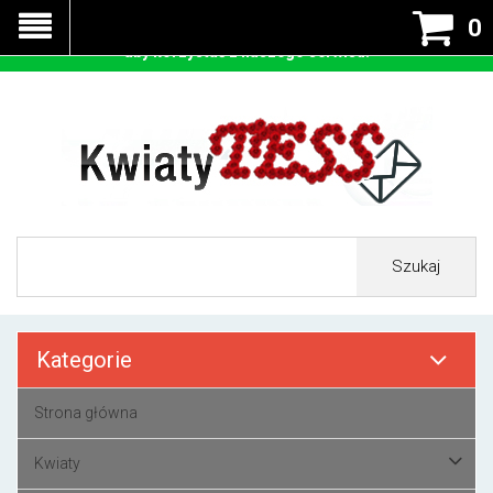
Nasza strona korzysta z cookies - czyli tzw ciastek w celu
0
prawidłowego działania. Zaakceptuj przyjmowanie cookies
aby korzystać z naszego serwisu.
Szukaj
Kategorie
Strona główna
Kwiaty