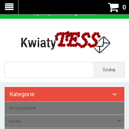
Nasza strona korzysta z cookies - czyli tzw ciastek w celu
0
prawidłowego działania. Zaakceptuj przyjmowanie cookies
aby korzystać z naszego serwisu.
Szukaj
Kategorie
Strona główna
Kwiaty