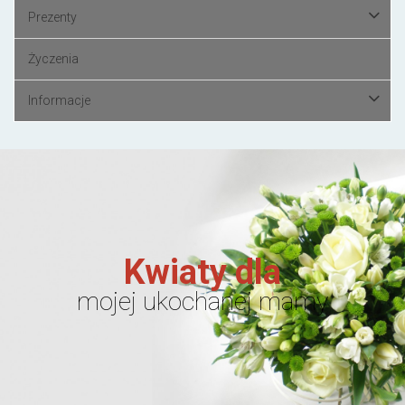
Prezenty
Życzenia
Informacje
Kwiaty dla
mojej ukochanej mamy