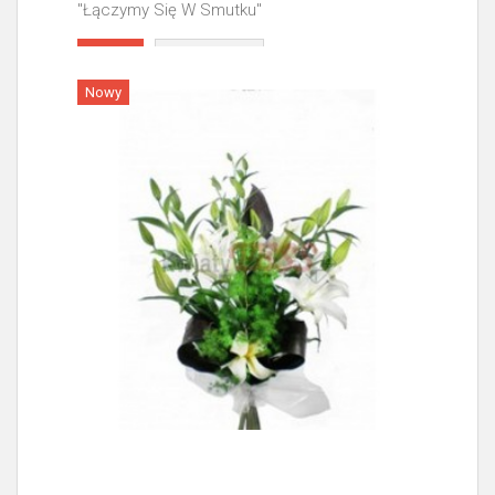
"Łączymy Się W Smutku"
Więcej
Nowy