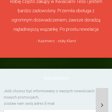
Robię często zakupy w Kwiaciarni Tess i jestem
bardzo zadowolony. Przemiła obsługa z
ogromnym doświadczeniem, zawsze doradzą
najładniejszą wiązankę. Po prostu rewelacja
- Kazimierz - stały Klient
Newsletters
Jeśli chcesz być informowany o naszych nowościach lub o
nowych promocjach,
zostaw nam swój adres E-mail